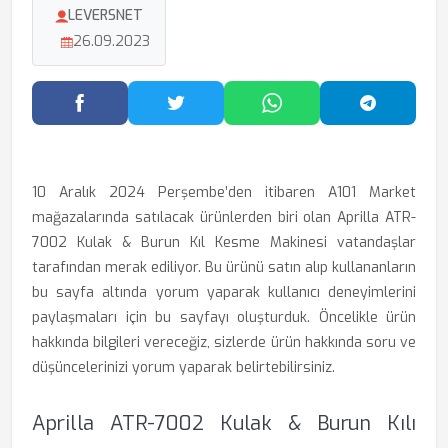
LEVERSNET
26.09.2023
Facebook'ta Paylaş
Twitter'da Paylaş
WhatsApp'ta Paylaş
Telegram
10 Aralık 2024 Perşembe’den itibaren A101 Market
mağazalarında satılacak ürünlerden biri olan Aprilla ATR-
7002 Kulak & Burun Kıl Kesme Makinesi vatandaşlar
tarafından merak ediliyor. Bu ürünü satın alıp kullananların
bu sayfa altında yorum yaparak kullanıcı deneyimlerini
paylaşmaları için bu sayfayı oluşturduk. Öncelikle ürün
hakkında bilgileri vereceğiz, sizlerde ürün hakkında soru ve
düşüncelerinizi yorum yaparak belirtebilirsiniz.
Aprilla ATR-7002 Kulak & Burun Kılı