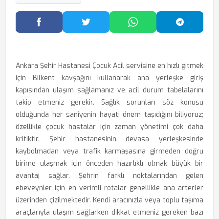
Facebook'ta Paylaş
Twitter'da Paylaş
WhatsApp'ta Paylaş
Telegram
Ankara Şehir Hastanesi Çocuk Acil servisine en hızlı gitmek
için Bilkent kavşağını kullanarak ana yerleşke giriş
kapısından ulaşım sağlamanız ve acil durum tabelalarını
takip etmeniz gerekir. Sağlık sorunları söz konusu
olduğunda her saniyenin hayati önem taşıdığını biliyoruz;
özellikle çocuk hastalar için zaman yönetimi çok daha
kritiktir. Şehir hastanesinin devasa yerleşkesinde
kaybolmadan veya trafik karmaşasına girmeden doğru
birime ulaşmak için önceden hazırlıklı olmak büyük bir
avantaj sağlar. Şehrin farklı noktalarından gelen
ebeveynler için en verimli rotalar genellikle ana arterler
üzerinden çizilmektedir. Kendi aracınızla veya toplu taşıma
araçlarıyla ulaşım sağlarken dikkat etmeniz gereken bazı