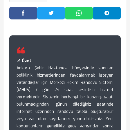
Facebook'ta Paylaş
Twitter'da Paylaş
WhatsApp'ta Paylaş
Telegram
📌 Özet
Ankara Şehir Hastanesi bünyesinde sunulan
poliklinik hizmetlerinden faydalanmak isteyen
vatandaşlar için Merkezi Hekim Randevu Sistemi
(MHRS) 7 gün 24 saat kesintisiz hizmet
vermektedir. Sistemin herhangi bir kapanış saati
bulunmadığından, günün dilediğiniz saatinde
internet üzerinden randevu talebi oluşturabilir
veya var olan kayıtlarınızı yönetebilirsiniz. Yeni
kontenjanların genellikle gece yarısından sonra