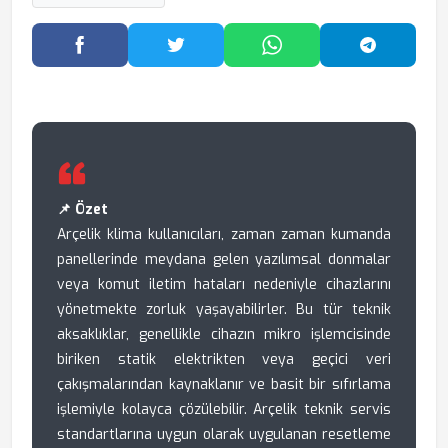
Facebook'ta Paylaş
Twitter'da Paylaş
WhatsApp'ta Paylaş
Telegram
📌 Özet
Arçelik klima kullanıcıları, zaman zaman kumanda
panellerinde meydana gelen yazılımsal donmalar
veya komut iletim hataları nedeniyle cihazlarını
yönetmekte zorluk yaşayabilirler. Bu tür teknik
aksaklıklar, genellikle cihazın mikro işlemcisinde
biriken statik elektrikten veya geçici veri
çakışmalarından kaynaklanır ve basit bir sıfırlama
işlemiyle kolayca çözülebilir. Arçelik teknik servis
standartlarına uygun olarak uygulanan resetleme