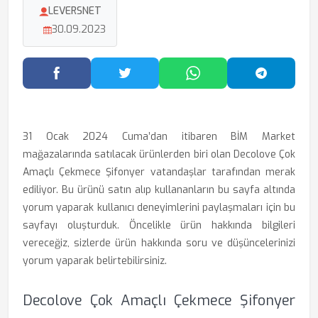
LEVERSNET
30.09.2023
Facebook'ta Paylaş
Twitter'da Paylaş
WhatsApp'ta Paylaş
Telegram
31 Ocak 2024 Cuma’dan itibaren BİM Market
mağazalarında satılacak ürünlerden biri olan Decolove Çok
Amaçlı Çekmece Şifonyer vatandaşlar tarafından merak
ediliyor. Bu ürünü satın alıp kullananların bu sayfa altında
yorum yaparak kullanıcı deneyimlerini paylaşmaları için bu
sayfayı oluşturduk. Öncelikle ürün hakkında bilgileri
vereceğiz, sizlerde ürün hakkında soru ve düşüncelerinizi
yorum yaparak belirtebilirsiniz.
Decolove Çok Amaçlı Çekmece Şifonyer