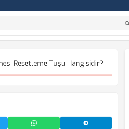
inesi Resetleme Tuşu Hangisidir?
'da Paylaş
WhatsApp'ta Paylaş
Telegram'da Payl