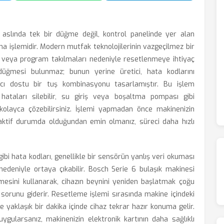
aslında tek bir düğme değil, kontrol panelinde yer alan
 işlemidir. Modern mutfak teknolojilerinin vazgeçilmez bir
ar veya program takılmaları nedeniyle resetlenmeye ihtiyaç
düğmesi bulunmaz; bunun yerine üretici, hata kodlarını
ıcı dostu bir tuş kombinasyonu tasarlamıştır. Bu işlem
hataları silebilir, su giriş veya boşaltma pompası gibi
 kolayca çözebilirsiniz. İşlemi yapmadan önce makinenizin
n aktif durumda olduğundan emin olmanız, süreci daha hızlı
ibi hata kodları, genellikle bir sensörün yanlış veri okuması
 nedeniyle ortaya çıkabilir. Bosch Serie 6 bulaşık makinesi
esini kullanarak, cihazın beynini yeniden başlatmak çoğu
orunu giderir. Resetleme işlemi sırasında makine içindeki
 yaklaşık bir dakika içinde cihaz tekrar hazır konuma gelir.
uygularsanız, makinenizin elektronik kartının daha sağlıklı