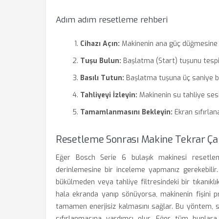
Adım adım resetleme rehberi
Cihazı Açın:
Makinenin ana güç düğmesine b
Tuşu Bulun:
Başlatma (Start) tuşunu tespi
Basılı Tutun:
Başlatma tuşuna üç saniye boy
Tahliyeyi İzleyin:
Makinenin su tahliye ses
Tamamlanmasını Bekleyin:
Ekran sıfırlan
Resetleme Sonrası Makine Tekrar Ça
Eğer Bosch Serie 6 bulaşık makinesi resetle
derinlemesine bir inceleme yapmanız gerekebilir.
bükülmeden veya tahliye filtresindeki bir tıkanı
hala ekranda yanıp sönüyorsa, makinenin fişini p
tamamen enerjisiz kalmasını sağlar. Bu yöntem, s
sıfırlanmasına yardımcı olur. Eğer tüm bunlara