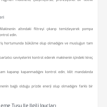
eri
akinenin altındaki filtreyi çıkarıp temizleyerek pompa
ntrol edin.
riş hortumunda bükülme olup olmadığını ve musluğun tam
arlatıcı seviyelerini kontrol ederek makinenin içindeki kireç
am kapanıp kapanmadığını kontrol edin, kilit mandalında
enin bağlı olduğu prizde enerji olup olmadığını farklı bir
me Tuşu Ile Ilgili Ipuçları