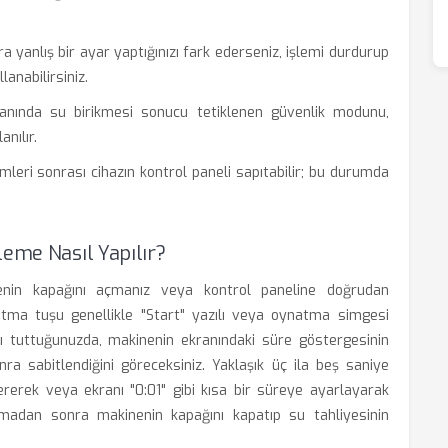
yanlış bir ayar yaptığınızı fark ederseniz, işlemi durdurup
anabilirsiniz.
anında su birikmesi sonucu tetiklenen güvenlik modunu,
nılır.
imleri sonrası cihazın kontrol paneli sapıtabilir; bu durumda
leme Nasıl Yapılır?
nenin kapağını açmanız veya kontrol paneline doğrudan
atma tuşu genellikle "Start" yazılı veya oynatma simgesi
 tuttuğunuzda, makinenin ekranındaki süre göstergesinin
nra sabitlendiğini göreceksiniz. Yaklaşık üç ila beş saniye
ererek veya ekranı "0:01" gibi kısa bir süreye ayarlayarak
amadan sonra makinenin kapağını kapatıp su tahliyesinin