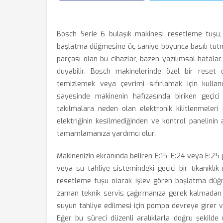
Bosch Serie 6 bulaşık makinesi resetleme tuşu, 
başlatma düğmesine üç saniye boyunca basılı tutma
parçası olan bu cihazlar, bazen yazılımsal hatal
duyabilir. Bosch makinelerinde özel bir reset 
temizlemek veya çevrimi sıfırlamak için kullan
sayesinde makinenin hafızasında biriken geçici 
takılmalara neden olan elektronik kilitlenmeleri
elektriğinin kesilmediğinden ve kontrol panelini
tamamlamanıza yardımcı olur.
Makinenizin ekranında beliren E:15, E:24 veya E:25 g
veya su tahliye sistemindeki geçici bir tıkanıklık
resetleme tuşu olarak işlev gören başlatma düğm
zaman teknik servis çağırmanıza gerek kalmadan s
suyun tahliye edilmesi için pompa devreye girer ve
Eğer bu süreci düzenli aralıklarla doğru şekilde 