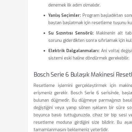
denemek ilk adım olmalıdır.
Yanlış Seçimler:
Program başladıktan sonra 
baştan başlatmak için resetleme tuşunu kull
Su Sızıntısı Sensörü:
Makinenin alt tab
sorunu giderdikten sonra sıfırlamak için kulla
Elektrik Dalgalanmaları:
Ani voltaj değiş
sistemi eski haline döndürmek gerekebilir.
Bosch Serie 6 Bulaşık Makinesi Reset
Resetleme işlemini gerçekleştirmek için maki
erişmeniz gerekir. Bosch Serie 6 serisinde, başl
bulunan düğmedir. Bu düğmeye parmağınızı basılı
değiştiğini veya yanıp sönen ışıkların bir süre so
boyunca basılı tuttuğunuzda, cihaz bir bip sesi v
resetleme moduna girdiğini size bildirir. Bu aş
tamamlanmasını beklemeniz yeterlidir.