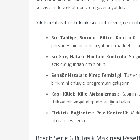
servisten destek almanız en güvenli yoldur.
Sık karşılaşılan teknik sorunlar ve çözüml
Su Tahliye Sorunu:
Filtre Kontrolü:
M
pervanesinin önündeki yabancı maddeleri ko
Su Giriş Hatası:
Hortum Kontrolü:
Su gi
açık olduğundan emin olun.
Sensör Hataları:
Kireç Temizliği:
Tuz ve p
birikimini önleyici programları çalıştırın.
Kapı Kilidi:
Kilit Mekanizması:
Kapının t
fiziksel bir engel olup olmadığına bakın.
Elektrik Bağlantısı:
Priz Kontrolü:
Makin
cihazla test edin.
Bosch Serie 6 Bulaşık Makinesi Resetle