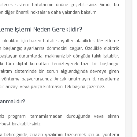
lecek sistem hatalarının önüne geçebilirsiniz. Şimdi, bu
en diğer önemli noktalara daha yakından bakalım.
leme Işlemi Neden Gereklidir?
oldukları için bazen hatalı sinyaller alabilirler. Resetleme
n başlangıç ayarlarına dönmesini sağlar. Özellikle elektrik
başlayan durumlarda, makineniz bir döngüde takılı kalabilir.
ki tüm dijital komutları temizleyerek taze bir başlangıç
alıtım sisteminde bir sorun algılandığında devreye giren
bu yönteme başvurursunuz. Ancak unutmayın ki, resetleme
 bir arızayı veya parça kırılmasını tek başına çözemez.
anmalıdır?
iniz programı tamamlamadan durduğunda veya ekran
st bırakabilirsiniz.
a belirdiğinde, cihazın yazılımını tazelemek için bu yöntemi