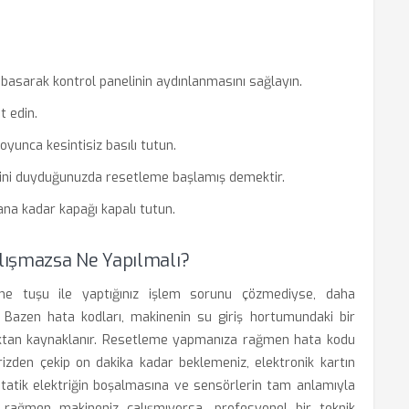
asarak kontrol panelinin aydınlanmasını sağlayın.
t edin.
unca kesintisiz basılı tutun.
ini duyduğunuzda resetleme başlamış demektir.
ana kadar kapağı kapalı tutun.
lışmazsa Ne Yapılmalı?
me tuşu ile yaptığınız işlem sorunu çözmediyse, daha
 Bazen hata kodları, makinenin su giriş hortumundaki bir
klıktan kaynaklanır. Resetleme yapmanıza rağmen hata kodu
rizden çekip on dakika kadar beklemeniz, elektronik kartın
tatik elektriğin boşalmasına ve sensörlerin tam anlamıyla
 rağmen makineniz çalışmıyorsa, profesyonel bir teknik