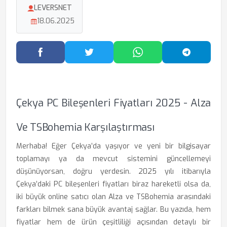
LEVERSNET
18.06.2025
Facebook'ta Paylaş
Twitter'da Paylaş
WhatsApp'ta Paylaş
Telegram
Çekya PC Bileşenleri Fiyatları 2025 - Alza
Ve TSBohemia Karşılaştırması
Merhaba! Eğer Çekya’da yaşıyor ve yeni bir bilgisayar
toplamayı ya da mevcut sistemini güncellemeyi
düşünüyorsan, doğru yerdesin. 2025 yılı itibarıyla
Çekya’daki PC bileşenleri fiyatları biraz hareketli olsa da,
iki büyük online satıcı olan Alza ve TSBohemia arasındaki
farkları bilmek sana büyük avantaj sağlar. Bu yazıda, hem
fiyatlar hem de ürün çeşitliliği açısından detaylı bir