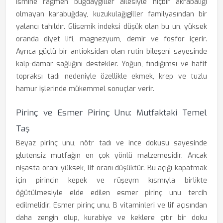
İsmine rağmen buğdaygiller ailesiyle hiçbir akrabalığı
olmayan karabuğday, kuzukulağıgiller familyasından bir
yalancı tahıldır. Glisemik indeksi düşük olan bu un, yüksek
oranda diyet lifi, magnezyum, demir ve fosfor içerir.
Ayrıca güçlü bir antioksidan olan rutin bileşeni sayesinde
kalp-damar sağlığını destekler. Yoğun, fındığımsı ve hafif
topraksı tadı nedeniyle özellikle ekmek, krep ve tuzlu
hamur işlerinde mükemmel sonuçlar verir.
Pirinç ve Esmer Pirinç Unu: Mutfaktaki Temel
Taş
Beyaz pirinç unu, nötr tadı ve ince dokusu sayesinde
glutensiz mutfağın en çok yönlü malzemesidir. Ancak
nişasta oranı yüksek, lif oranı düşüktür. Bu açığı kapatmak
için pirincin kepek ve rüşeym kısmıyla birlikte
öğütülmesiyle elde edilen esmer pirinç unu tercih
edilmelidir. Esmer pirinç unu, B vitaminleri ve lif açısından
daha zengin olup, kurabiye ve keklere çıtır bir doku