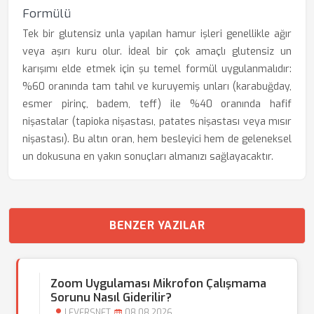
Formülü
Tek bir glutensiz unla yapılan hamur işleri genellikle ağır
veya aşırı kuru olur. İdeal bir çok amaçlı glutensiz un
karışımı elde etmek için şu temel formül uygulanmalıdır:
%60 oranında tam tahıl ve kuruyemiş unları (karabuğday,
esmer pirinç, badem, teff) ile %40 oranında hafif
nişastalar (tapioka nişastası, patates nişastası veya mısır
nişastası). Bu altın oran, hem besleyici hem de geleneksel
un dokusuna en yakın sonuçları almanızı sağlayacaktır.
BENZER YAZILAR
Zoom Uygulaması Mikrofon Çalışmama
Sorunu Nasıl Giderilir?
LEVERSNET
08.08.2026