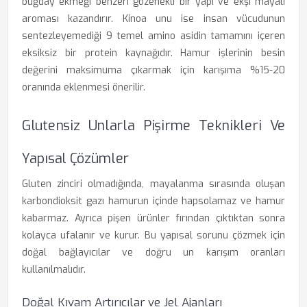
buğday ekmeği benzeri gözenekli bir yapı ve ekşi mayalı
aroması kazandırır. Kinoa unu ise insan vücudunun
sentezleyemediği 9 temel amino asidin tamamını içeren
eksiksiz bir protein kaynağıdır. Hamur işlerinin besin
değerini maksimuma çıkarmak için karışıma %15-20
oranında eklenmesi önerilir.
Glutensiz Unlarla Pişirme Teknikleri Ve
Yapısal Çözümler
Gluten zinciri olmadığında, mayalanma sırasında oluşan
karbondioksit gazı hamurun içinde hapsolamaz ve hamur
kabarmaz. Ayrıca pişen ürünler fırından çıktıktan sonra
kolayca ufalanır ve kurur. Bu yapısal sorunu çözmek için
doğal bağlayıcılar ve doğru un karışım oranları
kullanılmalıdır.
Doğal Kıvam Artırıcılar ve Jel Ajanları