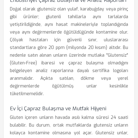
Endüstriyel Çapraz Bulaşma ve Analiz Raporları
Doğal olarak glutensiz olan yulaf, karabuğday veya pirinç
gibi ürünler; glutenli tahıllarla aynı tarlalarda
yetiştirildiğinde, aynı hasat makineleriyle toplandığında
veya aynı değirmenlerde öğütüldüğünde kontamine olur.
Çölyak hastaları için güvenli sınır, uluslararası
standartlara göre 20 ppm (milyonda 20 kısım) altıdır. Bu
nedenle satın alınan unların üzerinde mutlaka "Glutensiz"
(Gluten-Free) ibaresi ve çapraz bulaşma olmadığını
belgeleyen analiz raporlarına dayalı sertifika logoları
aranmalıdır. Açıkta satılan, dökme veya yerel
değirmenlerde öğütülmüş unlar kesinlikle
tüketilmemelidir.
Ev İçi Çapraz Bulaşma ve Mutfak Hijyeni
Gluten içeren unların havada asılı kalma süresi 24 saati
bulabilir. Bu durum, ortak mutfaklarda glutensiz unların
kolayca kontamine olmasına yol açar. Glutensiz unlar,