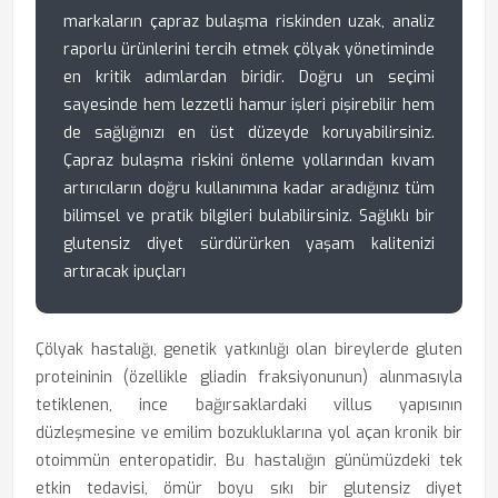
markaların çapraz bulaşma riskinden uzak, analiz
raporlu ürünlerini tercih etmek çölyak yönetiminde
en kritik adımlardan biridir. Doğru un seçimi
sayesinde hem lezzetli hamur işleri pişirebilir hem
de sağlığınızı en üst düzeyde koruyabilirsiniz.
Çapraz bulaşma riskini önleme yollarından kıvam
artırıcıların doğru kullanımına kadar aradığınız tüm
bilimsel ve pratik bilgileri bulabilirsiniz. Sağlıklı bir
glutensiz diyet sürdürürken yaşam kalitenizi
artıracak ipuçları
Çölyak hastalığı, genetik yatkınlığı olan bireylerde gluten
proteininin (özellikle gliadin fraksiyonunun) alınmasıyla
tetiklenen, ince bağırsaklardaki villus yapısının
düzleşmesine ve emilim bozukluklarına yol açan kronik bir
otoimmün enteropatidir. Bu hastalığın günümüzdeki tek
etkin tedavisi, ömür boyu sıkı bir glutensiz diyet