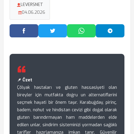
LEVERSNET
04.06.2026
Facebook'ta Paylaş
Twitter'da Paylaş
WhatsApp'ta Paylaş
Telegram
📌 Özet
Çölyak hastaları ve gluten hassasiyeti olan
bireyler için mutfakta doğru un alternatiflerini
seçmek hayati bir önem taşır. Karabuğday, pirinç,
badem, nohut ve hindistan cevizi gibi doğal olarak
gluten barındırmayan ham maddelerden elde
edilen unlar, sindirim sisteminizi yormadan sağlıklı
tarifler hazırlamanıza imkan tanır. Güvenilir