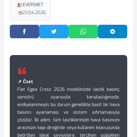
LEVERSNET
23.04.2026
Facebook'ta Paylaş
Twitter'da Paylaş
WhatsApp'ta Paylaş
Telegram
📌 Özet
Fiat Egea Cross 2026 modelinizde lastik basınç
sensörü uyarısıyla karşılaştığınızda,
endişelenmeyin; bu durum genellikle basit bir hava
basıncı ayarlaması ve sistem sıfırlamasıyla
çözülür. İlk adım, tüm lastiklerinizin hava basıncını
aracınızın kapı direğinde veya kullanım kılavuzunda
belirtilen ideal seviyelere, tercihen soğukken