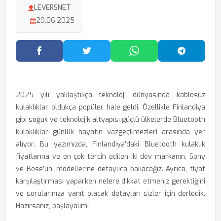
LEVERSNET
29.06.2025
Facebook'ta Paylaş
Twitter'da Paylaş
WhatsApp'ta Paylaş
Telegram
2025 yılı yaklaştıkça teknoloji dünyasında kablosuz
kulaklıklar oldukça popüler hale geldi. Özellikle Finlandiya
gibi soğuk ve teknolojik altyapısı güçlü ülkelerde Bluetooth
kulaklıklar günlük hayatın vazgeçilmezleri arasında yer
alıyor. Bu yazımızda, Finlandiya’daki Bluetooth kulaklık
fiyatlarına ve en çok tercih edilen iki dev markanın, Sony
ve Bose’un, modellerine detaylıca bakacağız. Ayrıca, fiyat
karşılaştırması yaparken nelere dikkat etmeniz gerektiğini
ve sorularınıza yanıt olacak detayları sizler için derledik.
Hazırsanız, başlayalım!