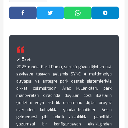
Facebook'ta Paylaş
Twitter'da Paylaş
WhatsApp'ta Paylaş
Telegram
📌 Özet
2025 model Ford Puma, sürücü güvenliğini en üst
seviyeye taşıyan gelişmiş SYNC 4 multimedya
altyapısı ve entegre park destek sistemleriyle
dikkat çekmektedir. Araç kullanıcıları, park
manevraları sırasında duyulan sesli ikazların
şiddetini veya aktiflik durumunu dijital arayüz
üzerinden kolaylıkla yapılandırabilirler. Sesin
gelmemesi gibi teknik aksaklıklar genellikle
yazılımsal bir konfigürasyon eksikliğinden