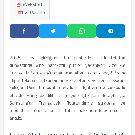
LEVERSNET
02.07.2025
Facebook'ta Paylaş
Twitter'da Paylaş
WhatsApp'ta Paylaş
Telegram
2025 yılına girdiğimiz bu günlerde, akıllı telefon
dünyasında yine hareketli günler yaşanıyor. Özellikle
Fransa’da Samsung’un yeni modelleri olan Galaxy S25 ve
Flip6, teknoloji tutkunlarının ve telefon severlerin dikkatini
çekiyor. Peki, bu yeni modellerin fiyatları ne seviyede
olacak? Hangi özelliklerle geliyor? İşte tüm detaylarıyla
Samsung’un Fransa’daki fiyatlandırma stratejisi ve
modellerin öne çıkan noktaları hakkında kapsamlı bir
analiz.