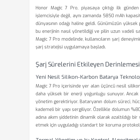
Honor Magic 7 Pro, piyasaya çıktığı ilk günden
işlemcisiyle değil, aynı zamanda 5850 mAh kapasite
dünyasının odağı haline geldi. Günümüzün yüksek p
bu enerjinin nasıl yönetildiği ve pilin uzun vadeli s
Magic 7 Pro modelinde, kullanıcıların şarj deneyimi
şarj stratejisi uygulamaya başladı.
Şarj Sürelerini Etkileyen Derinlemes
Yeni Nesil Silikon-Karbon Batarya Teknolo
Magic 7 Pro içerisinde yer alan üçüncü nesil siliko
daha yüksek bir enerji yoğunluğu sunuyor. Ancak 
yönetim gerektiriyor. Bataryanın dolum süreci, hücre
kademeli bir yapı sergiliyor. Özellikle dolumun %80
adına akım şiddetinin dinamik olarak azaltıldığı bi
etmek için uyguladığı standart bir koruma protokol