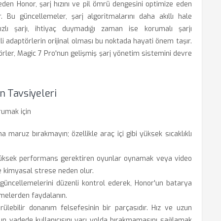
p eden Honor, şarj hızını ve pil ömrü dengesini optimize eden
Bu güncellemeler, şarj algoritmalarını daha akıllı hale
ızlı şarjı, ihtiyaç duymadığı zaman ise korumalı şarjı
i adaptörlerin orijinal olması bu noktada hayati önem taşır.
ler, Magic 7 Pro'nun gelişmiş şarj yönetim sistemini devre
n Tavsiyeleri
rumak için
a maruz bırakmayın; özellikle araç içi gibi yüksek sıcaklıklı
yüksek performans gerektiren oyunlar oynamak veya video
 kimyasal strese neden olur.
ncellemelerini düzenli kontrol ederek, Honor'un batarya
rmelerden faydalanın.
ülebilir donanım felsefesinin bir parçasıdır. Hız ve uzun
un vadede kullanıcısını yarı yolda bırakmamasını sağlamak