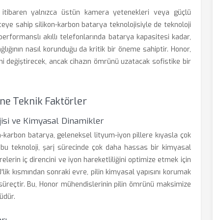
 itibaren yalnızca üstün kamera yetenekleri veya güçlü
ye sahip silikon-karbon batarya teknolojisiyle de teknoloji
erformanslı akıllı telefonlarında batarya kapasitesi kadar,
ağlığının nasıl korunduğu da kritik bir öneme sahiptir. Honor,
ni değiştirecek, ancak cihazın ömrünü uzatacak sofistike bir
ine Teknik Faktörler
jisi ve Kimyasal Dinamikler
n-karbon batarya, geleneksel lityum-iyon pillere kıyasla çok
bu teknoloji, şarj sürecinde çok daha hassas bir kimyasal
lerin iç direncini ve iyon hareketliliğini optimize etmek için
'lik kısmından sonraki evre, pilin kimyasal yapısını korumak
r süreçtir. Bu, Honor mühendislerinin pilin ömrünü maksimize
üdür.