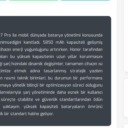
 7 Pro ile mobil dünyada batarya yönetimi konusunda
nimsediğini kanıtladı. 5850 mAh kapasiteli gelişmiş
 cihazın enerji yoğunluğunu artırırken, Honor tarafından
aları bu yüksek kapasitenin uzun yıllar korunmasını
ği şarj hızındaki dinamik değişimler, tamamen cihazın ısı
timize etmek adına tasarlanmış stratejik yazılım
tin resmi teknik birimleri, bu durumun bir performans
aya yönelik bilinçli bir optimizasyon süreci olduğunu
lemeleriyle şarj yönetiminde daha esnek bir kullanıcı
süreçte stabilite ve güvenlik standartlarından ödün
 yaklaşım, yüksek kapasiteli bataryaların ömrünü
ik bir standart haline geliyor.