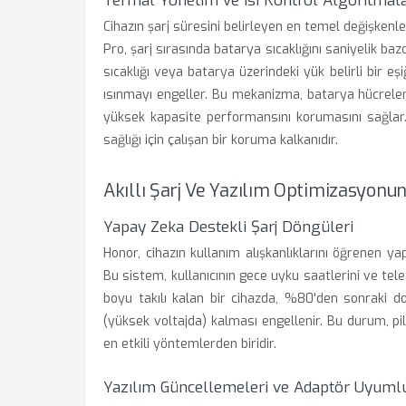
Termal Yönetim ve Isı Kontrol Algoritmala
Cihazın şarj süresini belirleyen en temel değişkenl
Pro, şarj sırasında batarya sıcaklığını saniyelik ba
sıcaklığı veya batarya üzerindeki yük belirli bir eşi
ısınmayı engeller. Bu mekanizma, batarya hücreleri
yüksek kapasite performansını korumasını sağlar. D
sağlığı için çalışan bir koruma kalkanıdır.
Akıllı Şarj Ve Yazılım Optimizasyonu
Yapay Zeka Destekli Şarj Döngüleri
Honor, cihazın kullanım alışkanlıklarını öğrenen y
Bu sistem, kullanıcının gece uyku saatlerini ve tele
boyu takılı kalan bir cihazda, %80'den sonraki d
(yüksek voltajda) kalması engellenir. Bu durum, pi
en etkili yöntemlerden biridir.
Yazılım Güncellemeleri ve Adaptör Uyuml