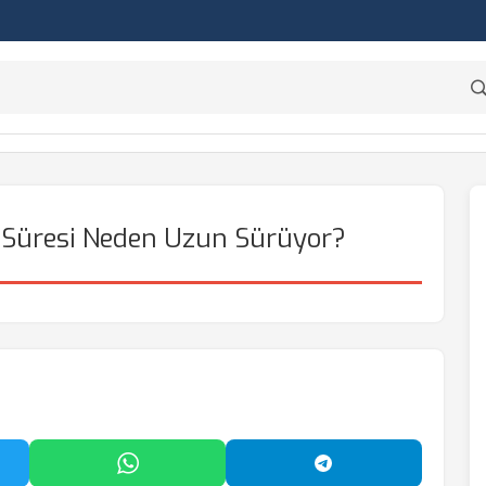
j Süresi Neden Uzun Sürüyor?
'da Paylaş
WhatsApp'ta Paylaş
Telegram'da Payl