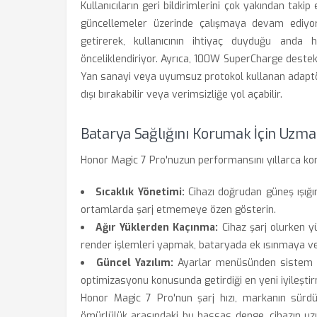
Kullanıcıların geri bildirimlerini çok yakından taki
güncellemeler üzerinde çalışmaya devam ediyor. 
getirerek, kullanıcının ihtiyaç duyduğu anda h
önceliklendiriyor. Ayrıca, 100W SuperCharge destekl
Yan sanayi veya uyumsuz protokol kullanan adaptör
dışı bırakabilir veya verimsizliğe yol açabilir.
Batarya Sağlığını Korumak İçin Uzma
Honor Magic 7 Pro'nuzun performansını yıllarca ko
Sıcaklık Yönetimi:
Cihazı doğrudan güneş ışığın
ortamlarda şarj etmemeye özen gösterin.
Ağır Yüklerden Kaçınma:
Cihaz şarj olurken 
render işlemleri yapmak, bataryada ek ısınmaya ve
Güncel Yazılım:
Ayarlar menüsünden sistem gü
optimizasyonu konusunda getirdiği en yeni iyileşti
Honor Magic 7 Pro'nun şarj hızı, markanın sürdür
ömürlülük arasındaki bu hassas denge, cihazın uz