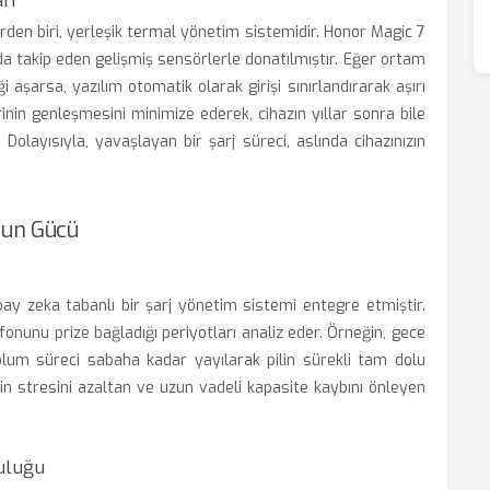
rı
erden biri, yerleşik termal yönetim sistemidir. Honor Magic 7
zda takip eden gelişmiş sensörlerle donatılmıştır. Eğer ortam
ği aşarsa, yazılım otomatik olarak girişi sınırlandırarak aşırı
nin genleşmesini minimize ederek, cihazın yıllar sonra bile
olayısıyla, yavaşlayan bir şarj süreci, aslında cihazınızın
nun Gücü
apay zeka tabanlı bir şarj yönetim sistemi entegre etmiştir.
fonunu prize bağladığı periyotları analiz eder. Örneğin, gece
olum süreci sabaha kadar yayılarak pilin sürekli tam dolu
lin stresini azaltan ve uzun vadeli kapasite kaybını önleyen
uluğu