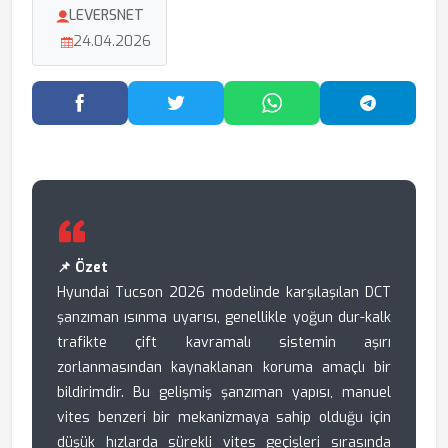
LEVERSNET
24.04.2026
Facebook'ta Paylaş
Twitter'da Paylaş
WhatsApp'ta Paylaş
Telegram
📌 Özet
Hyundai Tucson 2026 modelinde karşılaşılan DCT
şanzıman ısınma uyarısı, genellikle yoğun dur-kalk
trafikte çift kavramalı sistemin aşırı
zorlanmasından kaynaklanan koruma amaçlı bir
bildirimdir. Bu gelişmiş şanzıman yapısı, manuel
vites benzeri bir mekanizmaya sahip olduğu için
düşük hızlarda sürekli vites geçişleri sırasında