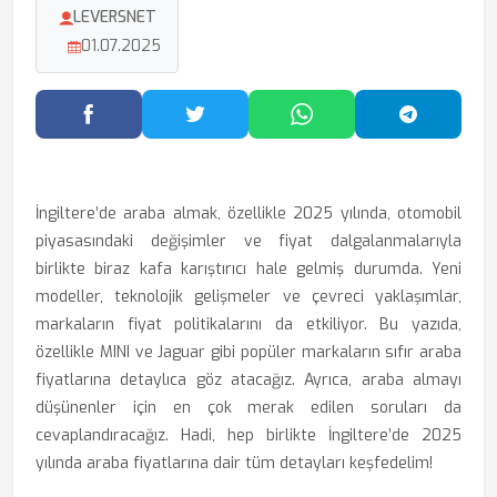
LEVERSNET
01.07.2025
Facebook'ta Paylaş
Twitter'da Paylaş
WhatsApp'ta Paylaş
Telegram
İngiltere’de araba almak, özellikle 2025 yılında, otomobil
piyasasındaki değişimler ve fiyat dalgalanmalarıyla
birlikte biraz kafa karıştırıcı hale gelmiş durumda. Yeni
modeller, teknolojik gelişmeler ve çevreci yaklaşımlar,
markaların fiyat politikalarını da etkiliyor. Bu yazıda,
özellikle MINI ve Jaguar gibi popüler markaların sıfır araba
fiyatlarına detaylıca göz atacağız. Ayrıca, araba almayı
düşünenler için en çok merak edilen soruları da
cevaplandıracağız. Hadi, hep birlikte İngiltere’de 2025
yılında araba fiyatlarına dair tüm detayları keşfedelim!