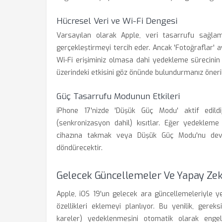
Hücresel Veri ve Wi-Fi Dengesi
Varsayılan olarak Apple, veri tasarrufu sağla
gerçekleştirmeyi tercih eder. Ancak 'Fotoğraflar' 
Wi-Fi erişiminiz olmasa dahi yedekleme sürecinin 
üzerindeki etkisini göz önünde bulundurmanız öneril
Güç Tasarrufu Modunun Etkileri
iPhone 17'nizde 'Düşük Güç Modu' aktif edildi
(senkronizasyon dahil) kısıtlar. Eğer yedekleme 
cihazına takmak veya Düşük Güç Modu'nu devr
döndürecektir.
Gelecek Güncellemeler Ve Yapay Ze
Apple, iOS 19'un gelecek ara güncellemeleriyle y
özellikleri eklemeyi planlıyor. Bu yenilik, gere
kareler) yedeklenmesini otomatik olarak enge