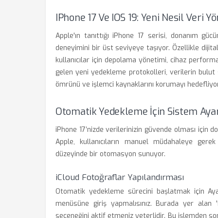
IPhone 17 Ve IOS 19: Yeni Nesil Veri Y
Apple'ın tanıttığı iPhone 17 serisi, donanım gücün
deneyimini bir üst seviyeye taşıyor. Özellikle dijit
kullanıcılar için depolama yönetimi, cihaz performa
gelen yeni yedekleme protokolleri, verilerin bulut 
ömrünü ve işlemci kaynaklarını korumayı hedefliyor
Otomatik Yedekleme İçin Sistem Ayar
iPhone 17’nizde verilerinizin güvende olması için 
Apple, kullanıcıların manuel müdahaleye gerek k
düzeyinde bir otomasyon sunuyor.
iCloud Fotoğraflar Yapılandırması
Otomatik yedekleme sürecini başlatmak için Ayar
menüsüne giriş yapmalısınız. Burada yer alan '
seçeneğini aktif etmeniz yeterlidir. Bu işlemden son