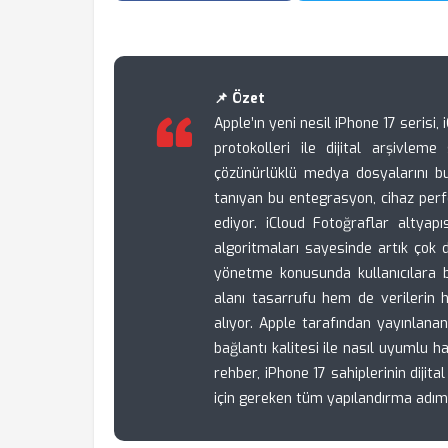
📌 Özet
Apple’ın yeni nesil iPhone 17 serisi
protokolleri ile dijital arşivleme 
çözünürlüklü medya dosyalarını b
tanıyan bu entegrasyon, cihaz perf
ediyor. iCloud Fotoğraflar altyapı
algoritmaları sayesinde artık çok da
yönetme konusunda kullanıcılara
alanı tasarrufu hem de verilerin he
alıyor. Apple tarafından yayınlana
bağlantı kalitesi ile nasıl uyumlu ha
rehber, iPhone 17 sahiplerinin dijita
için gereken tüm yapılandırma adıml