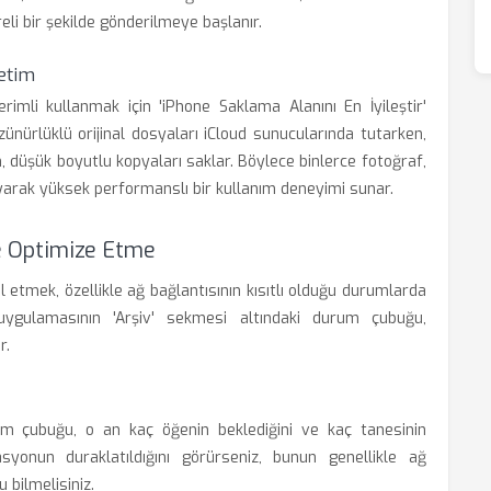
eli bir şekilde gönderilmeye başlanır.
etim
imli kullanmak için 'iPhone Saklama Alanını En İyileştir'
özünürlüklü orijinal dosyaları iCloud sunucularında tutarken,
, düşük boyutlu kopyaları saklar. Böylece binlerce fotoğraf,
yarak yüksek performanslı bir kullanım deneyimi sunar.
e Optimize Etme
etmek, özellikle ağ bağlantısının kısıtlı olduğu durumlarda
 uygulamasının 'Arşiv' sekmesi altındaki durum çubuğu,
r.
um çubuğu, o an kaç öğenin beklediğini ve kaç tanesinin
asyonun duraklatıldığını görürseniz, bunun genellikle ağ
 bilmelisiniz.