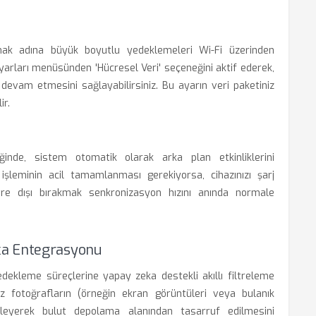
mak adına büyük boyutlu yedeklemeleri Wi-Fi üzerinden
ayarları menüsünden 'Hücresel Veri' seçeneğini aktif ederek,
devam etmesini sağlayabilirsiniz. Bu ayarın veri paketiniz
ir.
ğinde, sistem otomatik olarak arka plan etkinliklerini
işleminin acil tamamlanması gerekiyorsa, cihazınızı şarj
e dışı bırakmak senkronizasyon hızını anında normale
ka Entegrasyonu
edekleme süreçlerine yapay zeka destekli akıllı filtreleme
ksiz fotoğrafların (örneğin ekran görüntüleri veya bulanık
lleyerek bulut depolama alanından tasarruf edilmesini