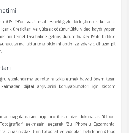
önetimi
ü iOS 19'un yazılımsal esnekliğiyle birleştirerek kullanıcı
al içerik üreticileri ve yüksek çözünürlüklü video kaydı yapan
nsının temel taşı haline gelmiş durumda. iOS 19 ile birlikte
sunucularına aktarılma biçimini optimize ederek, cihazın pil
.
ları
doğru yapılandırma adımlarını takip etmek hayati önem taşır.
almadan dijital arşivlerini koruyabilmeleri için sistem
lar uygulamasını açıp profil isminize dokunarak 'iCloud'
Fotoğraflar' sekmesini seçerek 'Bu iPhone'u Eşzamanla'
ra, cihazınızdaki tüm fotoğraf ve videolar, belirlenen iCloud