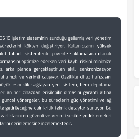
, iOS 19 işletim sisteminin sunduğu gelişmiş veri yönetim
süreçlerini kökten değiştiriyor. Kullanıcıların yüksek
ulut tabanlı sistemlerde güvenle saklamasına olanak
ormansını optimize ederken veri kaybı riskini minimize
sı, arka planda gerçekleştirilen akıllı senkronizasyon
ha hızlı ve verimli çalışıyor. Özellikle cihaz hafızasını
 büyük esneklik sağlayan yeni sistem, hem depolama
r an her cihazdan erişilebilir olmasını garanti altına
n güncel yönergeler, bu süreçlerin güç yönetimi ve ağ
le getirileceğine dair kritik teknik detaylar sunuyor. Bu
l varlıklarını en güvenli ve verimli şekilde yedeklemeleri
arını derinlemesine incelemektedir.