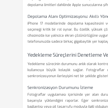
depolama limitleri dahilinde Apple sunucularına şifr
Depolama Alanı Optimizasyonu: Akıllı Yön
iPhone 17 modellerinde depolama kapasitesini ver
seçeneği kritik bir rol oynar. Bu özellik, yüksek ç
cihazınızda ise yalnızca ekran çözünürlüğüne uygun
telefonunuzda sadece birkaç gigabaytlık yer kapla
Yedekleme Süreçlerini Denetleme V
Yedekleme sürecinin durumunu anlık olarak kontrol 
kullanıcıya büyük kolaylık sağlar. Fotoğraflar
senkronizasyonun ilerleyişini net bir şekilde gösteri
Senkronizasyon Durumunu İzleme
Fotoğraflar uygulaması içerisinde yer alan dur
başarıyla yüklendiğini raporlar. Eğer senkroniz
bağlantısı veya pil tasarrufu moduyla ilgili olduğunu