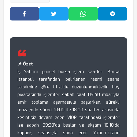
Facebook'ta Paylaş
Twitter'da Paylaş
WhatsApp'ta Paylaş
Telegram
📌 Özet
İş Yatırım güncel borsa işlem saatleri, Borsa
İstanbul tarafından belirlenen resmi seans
takvimine göre titizlikle düzenlenmektedir. Pay
piyasasında işlemler sabah saat 09:40 itibarıyla
emir toplama aşamasıyla başlarken, sürekli
müzayede süreci 10:00 ile 18:00 saatleri arasında
kesintisiz devam eder. VİOP tarafındaki işlemler
ise sabah 09:30’da başlar ve akşam 18:10’da
kapanış seansıyla sona erer. Yatırımcıların