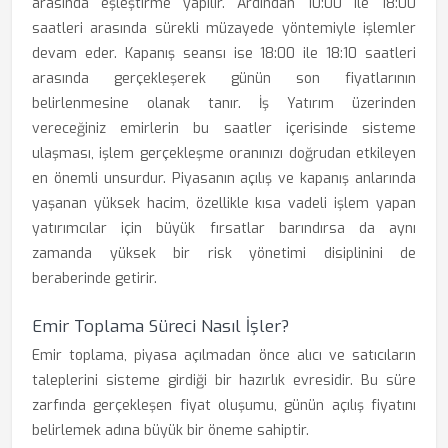
arasında eşleştirme yapılır. Ardından 10:00 ile 18:00
saatleri arasında sürekli müzayede yöntemiyle işlemler
devam eder. Kapanış seansı ise 18:00 ile 18:10 saatleri
arasında gerçekleşerek günün son fiyatlarının
belirlenmesine olanak tanır. İş Yatırım üzerinden
vereceğiniz emirlerin bu saatler içerisinde sisteme
ulaşması, işlem gerçekleşme oranınızı doğrudan etkileyen
en önemli unsurdur. Piyasanın açılış ve kapanış anlarında
yaşanan yüksek hacim, özellikle kısa vadeli işlem yapan
yatırımcılar için büyük fırsatlar barındırsa da aynı
zamanda yüksek bir risk yönetimi disiplinini de
beraberinde getirir.
Emir Toplama Süreci Nasıl İşler?
Emir toplama, piyasa açılmadan önce alıcı ve satıcıların
taleplerini sisteme girdiği bir hazırlık evresidir. Bu süre
zarfında gerçekleşen fiyat oluşumu, günün açılış fiyatını
belirlemek adına büyük bir öneme sahiptir.