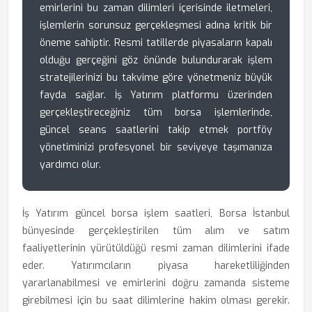
emirlerini bu zaman dilimleri içerisinde iletmeleri,
işlemlerin sorunsuz gerçekleşmesi adına kritik bir
öneme sahiptir. Resmi tatillerde piyasaların kapalı
olduğu gerçeğini göz önünde bulundurarak işlem
stratejilerinizi bu takvime göre yönetmeniz büyük
fayda sağlar. İş Yatırım platformu üzerinden
gerçekleştireceğiniz tüm borsa işlemlerinde,
güncel seans saatlerini takip etmek portföy
yönetiminizi profesyonel bir seviyeye taşımanıza
yardımcı olur.
İş Yatırım güncel borsa işlem saatleri, Borsa İstanbul
bünyesinde gerçekleştirilen tüm alım ve satım
faaliyetlerinin yürütüldüğü resmi zaman dilimlerini ifade
eder. Yatırımcıların piyasa hareketliliğinden
yararlanabilmesi ve emirlerini doğru zamanda sisteme
girebilmesi için bu saat dilimlerine hakim olması gerekir.