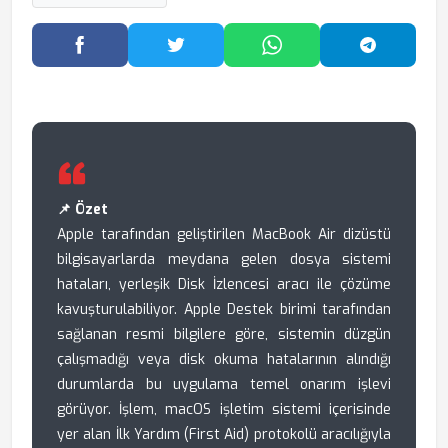
Facebook'ta Paylaş
Twitter'da Paylaş
WhatsApp'ta Paylaş
Telegram
📌 Özet
Apple tarafından geliştirilen MacBook Air dizüstü
bilgisayarlarda meydana gelen dosya sistemi
hataları, yerleşik Disk İzlencesi aracı ile çözüme
kavuşturulabiliyor. Apple Destek birimi tarafından
sağlanan resmi bilgilere göre, sistemin düzgün
çalışmadığı veya disk okuma hatalarının alındığı
durumlarda bu uygulama temel onarım işlevi
görüyor. İşlem, macOS işletim sistemi içerisinde
yer alan İlk Yardım (First Aid) protokolü aracılığıyla