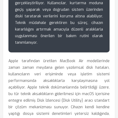
gerçekleştiriliyor. Kullanıcılar, kurtarma moduna
geçiş yaparak veya doğrudan sistem üzerinden
diski taratarak verilerini koruma altına alabiliyor.
Teknik müdahale gerektiren bu süreç, cihazın
kararlılığını artırmak amacıyla düzenli aralıklarla
uygulanması önerilen bir bakım rutini olarak
tanımlanıyor.
Apple tarafından üretilen MacBook Air modellerinde
zaman zaman meydana gelen yazılımsal disk hataları,
kullanıcıların veri erişiminde veya işletim sistemi
performansında aksaklıklarla karşılaşmasına yol
açabiliyor. Apple teknik dokümanlarında belirtildiği üzere,
bu tür teknik aksaklıkların giderilmesi için macOS içerisine
entegre edilmiş Disk İzlencesi (Disk Utility) aracı standart
bir çözüm mekanizması sunuyor. Cihazın kendi kendine
yaptığı dosya sistemi denetimleri yetersiz kaldığında,