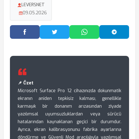
LEVERSNET
09.05.2026
Facebook'ta Paylaş
Twitter'da Paylaş
WhatsApp'ta Paylaş
Telegram
📌 Özet
Microsoft Surface Pro 12 cihazınızda dokunmatik
ekranın aniden tepkisiz kalması, genellikle
karmaşık bir donanım arızasından ziyade
yazılımsal uyumsuzluklardan veya sürücü
hatalarından kaynaklanan geçici bir durumdur.
Ayrıca, ekran kalibrasyonunu fabrika ayarlarına
döndürme ve Güvenli Mod aracılığıyla yazılımsal