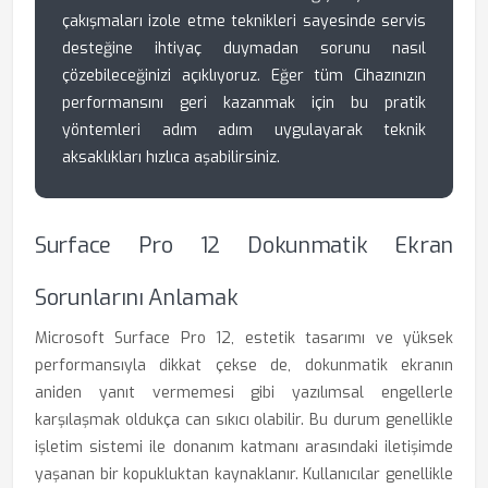
çakışmaları izole etme teknikleri sayesinde servis
desteğine ihtiyaç duymadan sorunu nasıl
çözebileceğinizi açıklıyoruz. Eğer tüm Cihazınızın
performansını geri kazanmak için bu pratik
yöntemleri adım adım uygulayarak teknik
aksaklıkları hızlıca aşabilirsiniz.
Surface Pro 12 Dokunmatik Ekran
Sorunlarını Anlamak
Microsoft Surface Pro 12, estetik tasarımı ve yüksek
performansıyla dikkat çekse de, dokunmatik ekranın
aniden yanıt vermemesi gibi yazılımsal engellerle
karşılaşmak oldukça can sıkıcı olabilir. Bu durum genellikle
işletim sistemi ile donanım katmanı arasındaki iletişimde
yaşanan bir kopukluktan kaynaklanır. Kullanıcılar genellikle