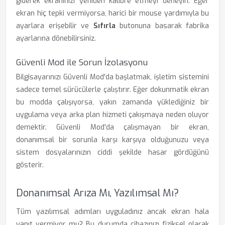
giderek ekranınızı yeniden kalibre etmeyi deneyin. Eğer
ekran hiç tepki vermiyorsa, harici bir mouse yardımıyla bu
ayarlara erişebilir ve
Sıfırla
butonuna basarak fabrika
ayarlarına dönebilirsiniz.
Güvenli Mod ile Sorun İzolasyonu
Bilgisayarınızı Güvenli Mod'da başlatmak, işletim sistemini
sadece temel sürücülerle çalıştırır. Eğer dokunmatik ekran
bu modda çalışıyorsa, yakın zamanda yüklediğiniz bir
uygulama veya arka plan hizmeti çakışmaya neden oluyor
demektir. Güvenli Mod'da çalışmayan bir ekran,
donanımsal bir sorunla karşı karşıya olduğunuzu veya
sistem dosyalarınızın ciddi şekilde hasar gördüğünü
gösterir.
Donanımsal Arıza Mı, Yazılımsal Mı?
Tüm yazılımsal adımları uyguladınız ancak ekran hala
yanıt vermiyor mu? Bu durumda cihazınızı fiziksel olarak