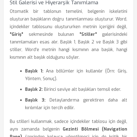
Stil Galerisi ve Hiyerarşik Tanımlama
Otomatik bir tablonun temelini, belgenin iskeletini
oluşturan başlıkların doğru tanımlanması oluşturur. Word,
içindekiler tablosunu oluştururken metnin içeriğini değil,
"Giriş"
sekmesinde bulunan
"Stiller"
galerisindeki
tanımlamaları esas alır. Başlık 1, Başlık 2 ve Başlık 3 gibi
stiller, Word'e metnin hangi kısmının ana başlık, hangi
kısmının alt başlık olduğunu söyler.
Başlık 1:
Ana bölümler için kullanılır (Örn: Giriş,
Yöntem, Sonuç).
Başlık 2:
Birinci seviye alt başlıkları temsil eder.
Başlık 3:
Detaylandırma gerektiren daha alt
kırılımlar için tercih edilir.
Bu stilleri kullanmak, sadece içindekiler tablosu için değil,
aynı zamanda belgenin
Gezinti Bölmesi (Navigation
Pane)
üzerinden kolayca yönetilmesi için de kritik bir