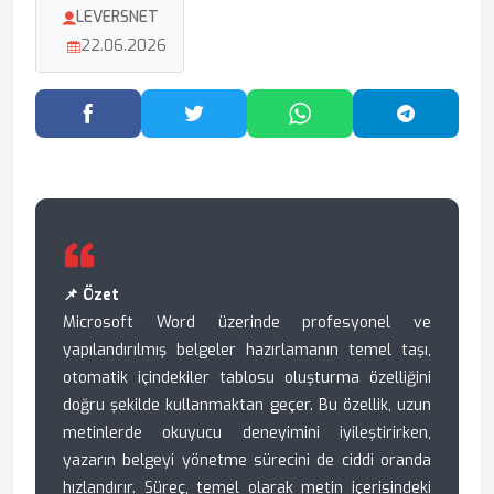
LEVERSNET
22.06.2026
Facebook'ta Paylaş
Twitter'da Paylaş
WhatsApp'ta Paylaş
Telegram
📌 Özet
Microsoft Word üzerinde profesyonel ve
yapılandırılmış belgeler hazırlamanın temel taşı,
otomatik içindekiler tablosu oluşturma özelliğini
doğru şekilde kullanmaktan geçer. Bu özellik, uzun
metinlerde okuyucu deneyimini iyileştirirken,
yazarın belgeyi yönetme sürecini de ciddi oranda
hızlandırır. Süreç, temel olarak metin içerisindeki