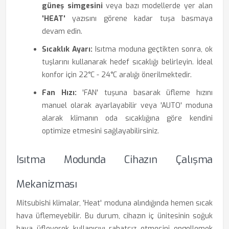
güneş simgesini
veya bazı modellerde yer alan
'HEAT'
yazısını görene kadar tuşa basmaya
devam edin.
Sıcaklık Ayarı:
Isıtma moduna geçtikten sonra, ok
tuşlarını kullanarak hedef sıcaklığı belirleyin. İdeal
konfor için 22°C - 24°C aralığı önerilmektedir.
Fan Hızı:
'FAN' tuşuna basarak üfleme hızını
manuel olarak ayarlayabilir veya 'AUTO' moduna
alarak klimanın oda sıcaklığına göre kendini
optimize etmesini sağlayabilirsiniz.
Isıtma Modunda Cihazın Çalışma
Mekanizması
Mitsubishi klimalar, 'Heat' moduna alındığında hemen sıcak
hava üflemeyebilir. Bu durum, cihazın iç ünitesinin soğuk
hava üfleyerek kullanıcıyı rahatsız etmesini engellemek