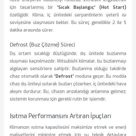
için tasarlanmış bir
'Sıcak Başlangıç' (Hot Start)
özelliğidir. Klima, iç ünitedeki serpantinlerin yeterli ısı
seviyesine ulaşmasını bekler. Bu süreç genellikle 2 ile 5
dakika arasında sürer.
Defrost (Buz Çözme) Süreci
Dış ortam sıcaklığı düştüğünde, dış ünitede buzlanma
oluşması kaçınılmazdır. Mitsubishi klimalar, bu buzlanmayı
algılayan sensörlere sahiptir. Buzlanma olduğu takdirde
cihaz otomatik olarak
'Defrost'
moduna geçer. Bu modda
cihaz dış üniteyi ısıtarak buzları çözerken, iç ünitedeki hava
akışını durdurur. Bu, cihazın arızalandığı anlamına gelmez;
sistemin korunması için gerekli rutin bir işlemdir.
Isıtma Performansını Artıran İpuçları
Klimanızın ısıtma kapasitesini maksimize etmek ve enerji
maliyetlerini minimize etmek için şu teknik detaylara