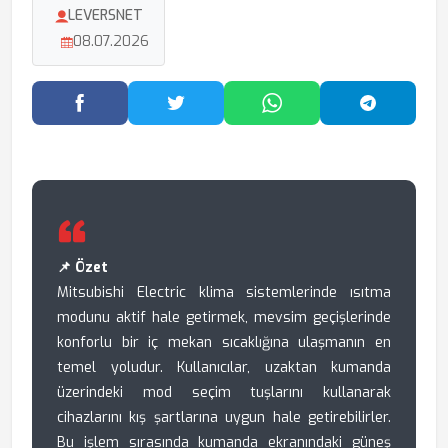
LEVERSNET
08.07.2026
Facebook'ta Paylaş
Twitter'da Paylaş
WhatsApp'ta Paylaş
Telegram
📌 Özet
Mitsubishi Electric klima sistemlerinde ısıtma
modunu aktif hale getirmek, mevsim geçişlerinde
konforlu bir iç mekan sıcaklığına ulaşmanın en
temel yoludur. Kullanıcılar, uzaktan kumanda
üzerindeki mod seçim tuşlarını kullanarak
cihazlarını kış şartlarına uygun hale getirebilirler.
Bu işlem sırasında kumanda ekranındaki güneş