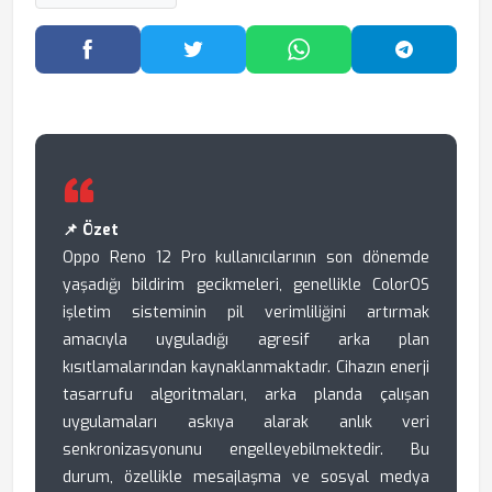
Facebook'ta Paylaş
Twitter'da Paylaş
WhatsApp'ta Paylaş
Telegram
📌 Özet
Oppo Reno 12 Pro kullanıcılarının son dönemde
yaşadığı bildirim gecikmeleri, genellikle ColorOS
işletim sisteminin pil verimliliğini artırmak
amacıyla uyguladığı agresif arka plan
kısıtlamalarından kaynaklanmaktadır. Cihazın enerji
tasarrufu algoritmaları, arka planda çalışan
uygulamaları askıya alarak anlık veri
senkronizasyonunu engelleyebilmektedir. Bu
durum, özellikle mesajlaşma ve sosyal medya