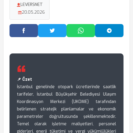
LEVERSNET
20.05.2026
Facebook'ta Paylaş
Twitter'da Paylaş
WhatsApp'ta Paylaş
Telegram
📌 Özet
İstanbul genelinde otopark ücretlerinde saatlik
tarifeler, İstanbul Büyükşehir Belediyesi Ulaşım
Koordinasyon Merkezi (UKOME) tarafından
belirlenen stratejik planlamalar ve ekonomik
parametreler doğrultusunda şekillenmektedir.
Temel olarak işletme maliyetleri, personel
giderleri, enerji tüketimi ve vergi yükümlülükleri