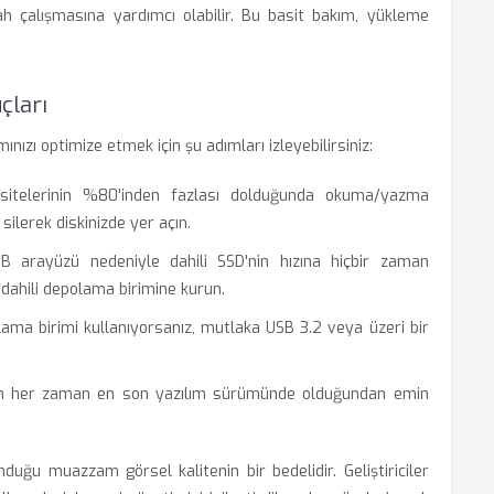
 çalışmasına yardımcı olabilir. Bu basit bakım, yükleme
çları
ızı optimize etmek için şu adımları izleyebilirsiniz:
sitelerinin %80'inden fazlası dolduğunda okuma/yazma
silerek diskinizde yer açın.
SB arayüzü nedeniyle dahili SSD'nin hızına hiçbir zaman
dahili depolama birimine kurun.
lama birimi kullanıyorsanız, mutlaka USB 3.2 veya üzeri bir
 her zaman en son yazılım sürümünde olduğundan emin
duğu muazzam görsel kalitenin bir bedelidir. Geliştiriciler