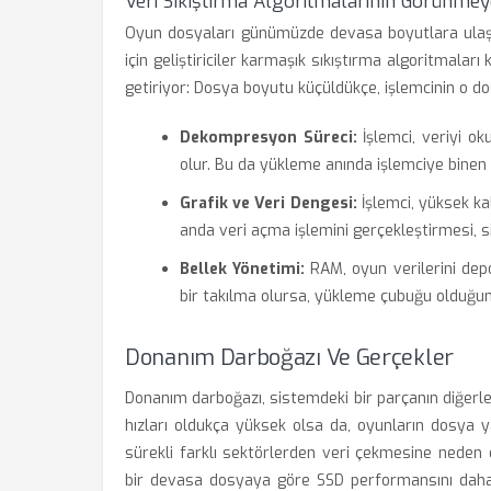
Veri Sıkıştırma Algoritmalarının Görünme
Oyun dosyaları günümüzde devasa boyutlara ulaşt
için geliştiriciler karmaşık sıkıştırma algoritmalar
getiriyor: Dosya boyutu küçüldükçe, işlemcinin o do
Dekompresyon Süreci:
İşlemci, veriyi o
olur. Bu da yükleme anında işlemciye binen
Grafik ve Veri Dengesi:
İşlemci, yüksek kal
anda veri açma işlemini gerçekleştirmesi, 
Bellek Yönetimi:
RAM, oyun verilerini dep
bir takılma olursa, yükleme çubuğu olduğun
Donanım Darboğazı Ve Gerçekler
Donanım darboğazı, sistemdeki bir parçanın diğerl
hızları oldukça yüksek olsa da, oyunların dosya y
sürekli farklı sektörlerden veri çekmesine neden 
bir devasa dosyaya göre SSD performansını daha f