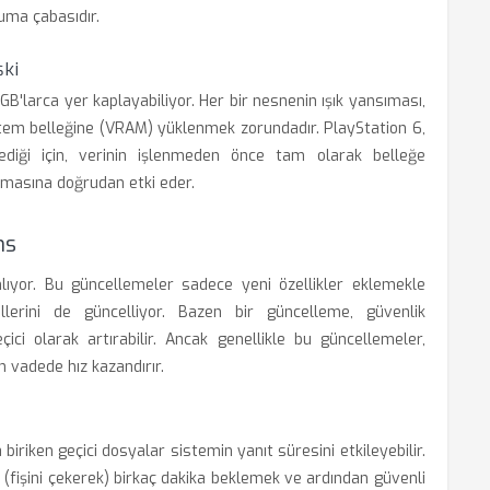
uma çabasıdır.
şki
B'larca yer kaplayabiliyor. Her bir nesnenin ışık yansıması,
stem belleğine (VRAM) yüklenmek zorundadır. PlayStation 6,
diği için, verinin işlenmeden önce tam olarak belleğe
amasına doğrudan etki eder.
ns
lıyor. Bu güncellemeler sadece yeni özellikler eklemekle
lerini de güncelliyor. Bazen bir güncelleme, güvenlik
eçici olarak artırabilir. Ancak genellikle bu güncellemeler,
n vadede hız kazandırır.
iriken geçici dosyalar sistemin yanıt süresini etkileyebilir.
fişini çekerek) birkaç dakika beklemek ve ardından güvenli