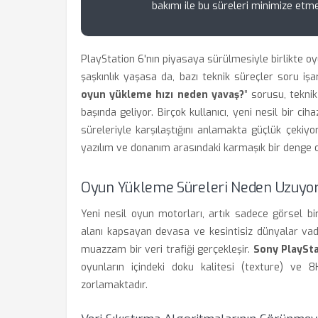
bakımı ile bu süreleri minimize et
PlayStation 6'nın piyasaya sürülmesiyle birlikte 
şaşkınlık yaşasa da, bazı teknik süreçler soru iş
oyun yükleme hızı neden yavaş?
” sorusu, tekni
başında geliyor. Birçok kullanıcı, yeni nesil bir 
süreleriyle karşılaştığını anlamakta güçlük çekiyo
yazılım ve donanım arasındaki karmaşık bir denge 
Oyun Yükleme Süreleri Neden Uzuyo
Yeni nesil oyun motorları, artık sadece görsel 
alanı kapsayan devasa ve kesintisiz dünyalar vade
muazzam bir veri trafiği gerçekleşir.
Sony PlaySta
oyunların içindeki doku kalitesi (texture) ve 8K
zorlamaktadır.