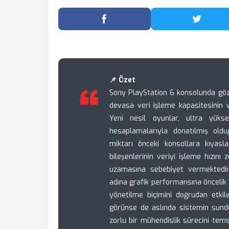
Facebook'ta Paylaş
Twitter
📌 Özet
Sony PlayStation 6 konsolunda göz
devasa veri işleme kapasitesinin v
Yeni nesil oyunlar, ultra yüks
hesaplamalarıyla donatılmış old
miktarı önceki konsollara kıyas
bileşenlerinin veriyi işleme hızın
uzamasına sebebiyet vermektedir.
adına grafik performansına öncelik 
yönetilme biçimini doğrudan etkile
görünse de aslında sistemin sundu
zorlu bir mühendislik sürecini tem