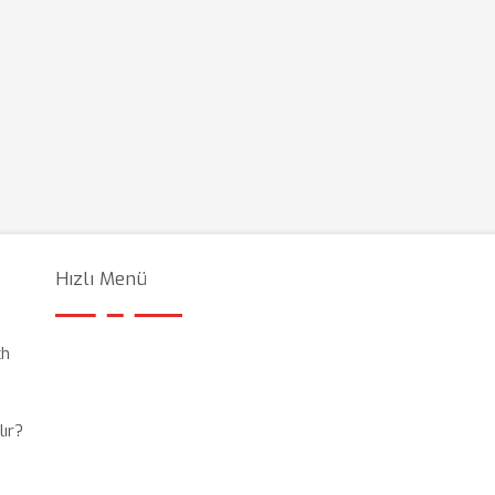
Hızlı Menü
ch
lır?