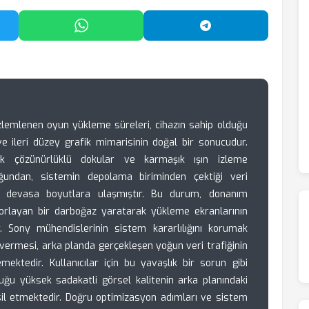
'da Paylaş
WhatsApp'ta Paylaş
Telegram'da Payl
lemlenen oyun yükleme süreleri, cihazın sahip olduğu
e ileri düzey grafik mimarisinin doğal bir sonucudur.
ek çözünürlüklü dokular ve karmaşık ışın izleme
uğundan, sistemin depolama biriminden çektiği veri
la devasa boyutlara ulaşmıştır. Bu durum, donanım
ı zorlayan bir darboğaz yaratarak yükleme ekranlarının
 Sony mühendislerinin sistem kararlılığını korumak
vermesi, arka planda gerçekleşen yoğun veri trafiğinin
mektedir. Kullanıcılar için bu yavaşlık bir sorun gibi
ğu yüksek sadakatli görsel kalitenin arka planındaki
sil etmektedir. Doğru optimizasyon adımları ve sistem