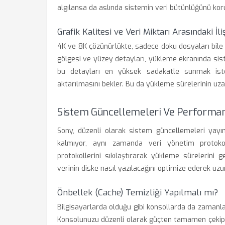
algılansa da aslında sistemin veri bütünlüğünü kor
Grafik Kalitesi ve Veri Miktarı Arasındaki İli
4K ve 8K çözünürlükte, sadece doku dosyaları bile G
gölgesi ve yüzey detayları, yükleme ekranında si
bu detayları en yüksek sadakatle sunmak iste
aktarılmasını bekler. Bu da yükleme sürelerinin uz
Sistem Güncellemeleri Ve Performa
Sony, düzenli olarak sistem güncellemeleri yayın
kalmıyor, aynı zamanda veri yönetim protokol
protokollerini sıkılaştırarak yükleme sürelerini g
verinin diske nasıl yazılacağını optimize ederek uzu
Önbellek (Cache) Temizliği Yapılmalı mı?
Bilgisayarlarda olduğu gibi konsollarda da zamanla b
Konsolunuzu düzenli olarak güçten tamamen çekip (