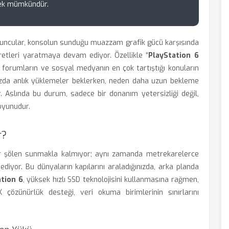
mek mümkündür.
oyuncular, konsolun sunduğu muazzam grafik gücü karşısında
aretleri yaratmaya devam ediyor. Özellikle “
PlayStation 6
k forumların ve sosyal medyanın en çok tartıştığı konuların
cihazda anlık yüklemeler beklerken, neden daha uzun bekleme
r. Aslında bu durum, sadece bir donanım yetersizliği değil,
oyunudur.
r?
bir şölen sunmakla kalmıyor; aynı zamanda metrekarelerce
diyor. Bu dünyaların kapılarını araladığınızda, arka planda
tion 6
, yüksek hızlı SSD teknolojisini kullanmasına rağmen,
 çözünürlük desteği, veri okuma birimlerinin sınırlarını