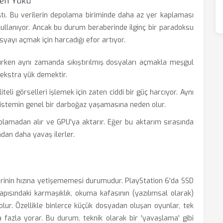
yen Yükü
ı. Bu verilerin depolama biriminde daha az yer kaplaması
ı kullanıyor. Ancak bu durum beraberinde ilginç bir paradoksu
syayı açmak için harcadığı efor artıyor.
kurken aynı zamanda sıkıştırılmış dosyaları açmakla meşgul
 ekstra yük demektir.
iteli görselleri işlemek için zaten ciddi bir güç harcıyor. Aynı
sistemin genel bir darboğaz yaşamasına neden olur.
olamadan alır ve GPU'ya aktarır. Eğer bu aktarım sırasında
dan daha yavaş ilerler.
erinin hızına yetişememesi durumudur. PlayStation 6'da SSD
apısındaki karmaşıklık, okuma kafasının (yazılımsal olarak)
olur. Özellikle binlerce küçük dosyadan oluşan oyunlar, tek
azla yorar. Bu durum, teknik olarak bir 'yavaşlama' gibi