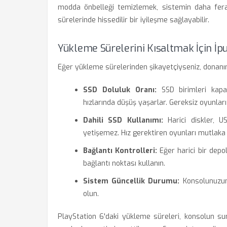
modda önbelleği temizlemek, sistemin daha ferah
sürelerinde hissedilir bir iyileşme sağlayabilir.
Yükleme Sürelerini Kısaltmak İçin İpu
Eğer yükleme sürelerinden şikayetçiyseniz, donanımın
SSD Doluluk Oranı:
SSD birimleri kapa
hızlarında düşüş yaşarlar. Gereksiz oyunları 
Dahili SSD Kullanımı:
Harici diskler, U
yetişemez. Hız gerektiren oyunları mutlaka 
Bağlantı Kontrolleri:
Eğer harici bir depo
bağlantı noktası kullanın.
Sistem Güncellik Durumu:
Konsolunuzun
olun.
PlayStation 6'daki yükleme süreleri, konsolun sun