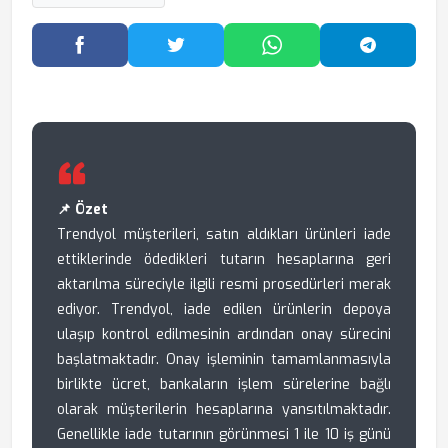
Facebook'ta Paylaş
Twitter'da Paylaş
WhatsApp'ta Paylaş
Telegram
📌 Özet
Trendyol müşterileri, satın aldıkları ürünleri iade
ettiklerinde ödedikleri tutarın hesaplarına geri
aktarılma süreciyle ilgili resmi prosedürleri merak
ediyor. Trendyol, iade edilen ürünlerin depoya
ulaşıp kontrol edilmesinin ardından onay sürecini
başlatmaktadır. Onay işleminin tamamlanmasıyla
birlikte ücret, bankaların işlem sürelerine bağlı
olarak müşterilerin hesaplarına yansıtılmaktadır.
Genellikle iade tutarının görünmesi 1 ile 10 iş günü