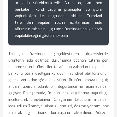
arasında sürebilmektedir. Bu süreç tamamen
bankaların kendi çalışma prensipleri ve işlem
yoğunlukları ile doğrudan ilişkilidir. Trendyol
tarafından yapılan resmi açıklamalar, iade
sürecinin takibinin uygulama üzerinden anlık olarak
yapılabileceğini göstermektedir.
Trendyol üzerinden gerçekleştirilen alışverişlerde,
ürünlerin iade edilmesi durumunda ödenen tutarın geri
ödenme süreci, tüketiciler tarafından yakından takip edilen
bir konu olma özelliğini koruyor. Trendyol platformunun
güncel verilerine göre, iade süreci ürünün depoya ulaştığı
andan itibaren teknik bir değerlendirme aşamasından
geçiyor. Bu aşamada, ürünün iade koşullarına uygunluğu
incelenerek onaylanıyor. Onaylanan taleplerin ardından
iade edilen Trendyol sipariş ücretleri, ödeme yöntemi baz
alınarak ilgili finans kuruluşuna aktarılıyor. Sürecin