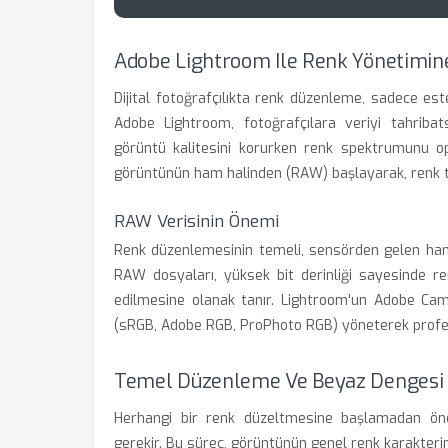
Adobe Lightroom Ile Renk Yönetimine
Dijital fotoğrafçılıkta renk düzenleme, sadece este
Adobe Lightroom, fotoğrafçılara veriyi tahribat
görüntü kalitesini korurken renk spektrumunu o
görüntünün ham halinden (RAW) başlayarak, renk teoris
RAW Verisinin Önemi
Renk düzenlemesinin temeli, sensörden gelen ham 
RAW dosyaları, yüksek bit derinliği sayesinde 
edilmesine olanak tanır. Lightroom'un Adobe Cam
(sRGB, Adobe RGB, ProPhoto RGB) yöneterek profesy
Temel Düzenleme Ve Beyaz Dengesi S
Herhangi bir renk düzeltmesine başlamadan önc
gerekir. Bu süreç, görüntünün genel renk karakterini