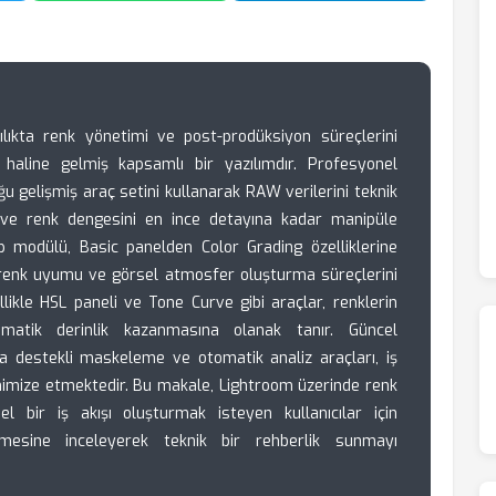
çılıkta renk yönetimi ve post-prodüksiyon süreçlerini
haline gelmiş kapsamlı bir yazılımdır. Profesyonel
u gelişmiş araç setini kullanarak RAW verilerini teknik
ışık ve renk dengesini en ince detayına kadar manipüle
p modülü, Basic panelden Color Grading özelliklerine
 renk uyumu ve görsel atmosfer oluşturma süreçlerini
likle HSL paneli ve Tone Curve gibi araçlar, renklerin
matik derinlik kazanmasına olanak tanır. Güncel
ka destekli maskeleme ve otomatik analiz araçları, iş
minimize etmektedir. Bu makale, Lightroom üzerinde renk
el bir iş akışı oluşturmak isteyen kullanıcılar için
emesine inceleyerek teknik bir rehberlik sunmayı