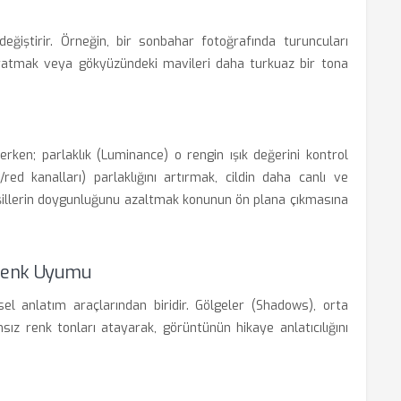
ğiştirir. Örneğin, bir sonbahar fotoğrafında turuncuları
aratmak veya gökyüzündeki mavileri daha turkuaz bir tona
erken; parlaklık (Luminance) o rengin ışık değerini kontrol
red kanalları) parlaklığını artırmak, cildin daha canlı ve
şillerin doygunluğunu azaltmak konunun ön plana çıkmasına
 Renk Uyumu
el anlatım araçlarından biridir. Gölgeler (Shadows), orta
sız renk tonları atayarak, görüntünün hikaye anlatıcılığını