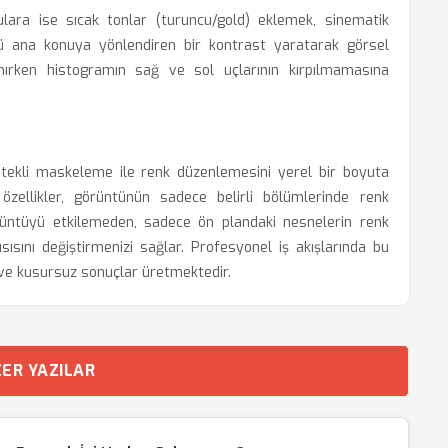
ulara ise sıcak tonlar (turuncu/gold) eklemek, sinematik
ünü ana konuya yönlendiren bir kontrast yaratarak görsel
anırken histogramın sağ ve sol uçlarının kırpılmamasına
tekli maskeleme ile renk düzenlemesini yerel bir boyuta
 özellikler, görüntünün sadece belirli bölümlerinde renk
üntüyü etkilemeden, sadece ön plandaki nesnelerin renk
ısını değiştirmenizi sağlar. Profesyonel iş akışlarında bu
 ve kusursuz sonuçlar üretmektedir.
ER YAZILAR