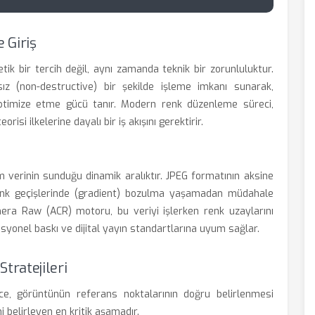
 Giriş
tik bir tercih değil, aynı zamanda teknik bir zorunluluktur.
sız (non-destructive) bir şekilde işleme imkanı sunarak,
ptimize etme gücü tanır. Modern renk düzenleme süreci,
i ilkelerine dayalı bir iş akışını gerektirir.
verinin sunduğu dinamik aralıktır. JPEG formatının aksine
renk geçişlerinde (gradient) bozulma yaşamadan müdahale
era Raw (ACR) motoru, bu veriyi işlerken renk uzaylarını
onel baskı ve dijital yayın standartlarına uyum sağlar.
tratejileri
e, görüntünün referans noktalarının doğru belirlenmesi
 belirleyen en kritik aşamadır.