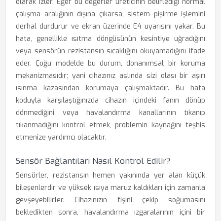
olarak izler. Eğer bu değerler üreticinin belirlediği normal
çalışma aralığının dışına çıkarsa, sistem pişirme işlemini
derhal durdurur ve ekran üzerinde E4 uyarısını yakar. Bu
hata, genellikle ısıtma döngüsünün kesintiye uğradığını
veya sensörün rezistansın sıcaklığını okuyamadığını ifade
eder. Çoğu modelde bu durum, donanımsal bir koruma
mekanizmasıdır; yani cihazınız aslında sizi olası bir aşırı
ısınma kazasından korumaya çalışmaktadır. Bu hata
koduyla karşılaştığınızda cihazın içindeki fanın dönüp
dönmediğini veya havalandırma kanallarının tıkanıp
tıkanmadığını kontrol etmek, problemin kaynağını teşhis
etmenize yardımcı olacaktır.
Sensör Bağlantıları Nasıl Kontrol Edilir?
Sensörler, rezistansın hemen yakınında yer alan küçük
bileşenlerdir ve yüksek ısıya maruz kaldıkları için zamanla
gevşeyebilirler. Cihazınızın fişini çekip soğumasını
bekledikten sonra, havalandırma ızgaralarının içini bir