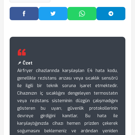
Facebook'ta Paylaş
Twitter'da Paylaş
WhatsApp'ta Paylaş
Telegram
📌 Özet
Airfryer cihazlarında karşılaşılan E4 hata kodu,
genellikle rezistans arızası veya sıcaklık sensörü
ile ilgili bir teknik soruna işaret etmektedir.
Cihazınızın iç sıcaklığını dengeleyen termostatın
veya rezistans sisteminin düzgün çalışmadığını
gösteren bu uyarı, güvenlik protokollerinin
devreye girdiğini kanıtlar. Bu hata ile
karşılaştığınızda cihazı hemen prizden çekerek
soğumasını beklemeniz ve ardından yeniden