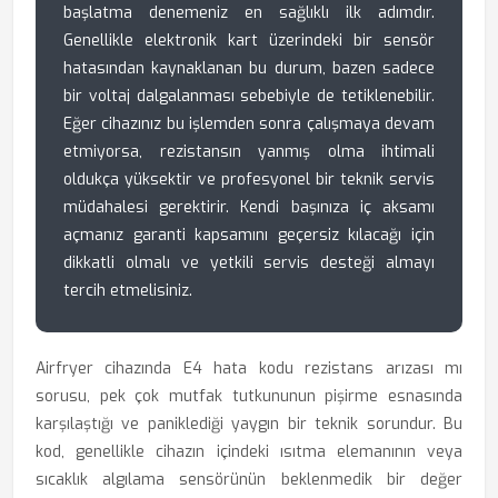
başlatma denemeniz en sağlıklı ilk adımdır.
Genellikle elektronik kart üzerindeki bir sensör
hatasından kaynaklanan bu durum, bazen sadece
bir voltaj dalgalanması sebebiyle de tetiklenebilir.
Eğer cihazınız bu işlemden sonra çalışmaya devam
etmiyorsa, rezistansın yanmış olma ihtimali
oldukça yüksektir ve profesyonel bir teknik servis
müdahalesi gerektirir. Kendi başınıza iç aksamı
açmanız garanti kapsamını geçersiz kılacağı için
dikkatli olmalı ve yetkili servis desteği almayı
tercih etmelisiniz.
Airfryer cihazında E4 hata kodu rezistans arızası mı
sorusu, pek çok mutfak tutkununun pişirme esnasında
karşılaştığı ve paniklediği yaygın bir teknik sorundur. Bu
kod, genellikle cihazın içindeki ısıtma elemanının veya
sıcaklık algılama sensörünün beklenmedik bir değer