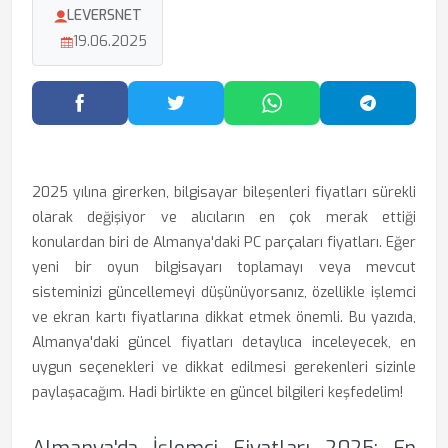
LEVERSNET
19.06.2025
Facebook'ta Paylaş
Twitter'da Paylaş
WhatsApp'ta Paylaş
Telegram
2025 yılına girerken, bilgisayar bileşenleri fiyatları sürekli
olarak değişiyor ve alıcıların en çok merak ettiği
konulardan biri de Almanya'daki PC parçaları fiyatları. Eğer
yeni bir oyun bilgisayarı toplamayı veya mevcut
sisteminizi güncellemeyi düşünüyorsanız, özellikle işlemci
ve ekran kartı fiyatlarına dikkat etmek önemli. Bu yazıda,
Almanya'daki güncel fiyatları detaylıca inceleyecek, en
uygun seçenekleri ve dikkat edilmesi gerekenleri sizinle
paylaşacağım. Hadi birlikte en güncel bilgileri keşfedelim!