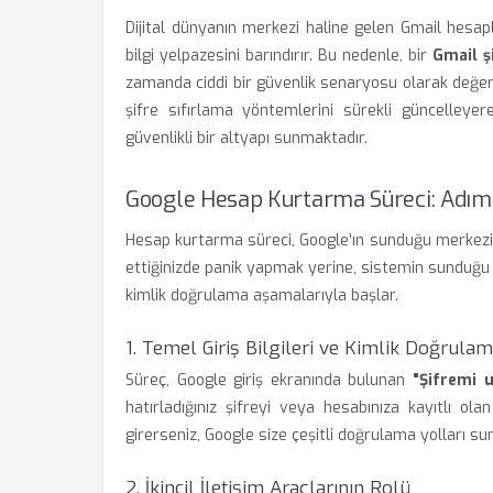
Dijital dünyanın merkezi haline gelen Gmail hesapl
bilgi yelpazesini barındırır. Bu nedenle, bir
Gmail ş
zamanda ciddi bir güvenlik senaryosu olarak değerle
şifre sıfırlama yöntemlerini sürekli güncelleyer
güvenlikli bir altyapı sunmaktadır.
Google Hesap Kurtarma Süreci: Adım 
Hesap kurtarma süreci, Google'ın sunduğu merkezi 
ettiğinizde panik yapmak yerine, sistemin sunduğu 
kimlik doğrulama aşamalarıyla başlar.
1. Temel Giriş Bilgileri ve Kimlik Doğrula
Süreç, Google giriş ekranında bulunan
"Şifremi 
hatırladığınız şifreyi veya hesabınıza kayıtlı ola
girerseniz, Google size çeşitli doğrulama yolları sun
2. İkincil İletişim Araçlarının Rolü