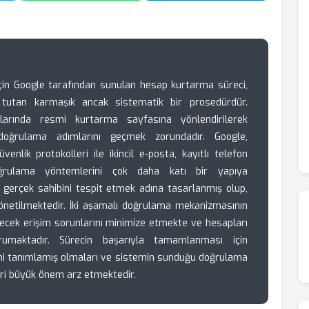
 için Google tarafından sunulan hesap kurtarma süreci,
e tutan karmaşık ancak sistematik bir prosedürdür.
ıklarında resmi kurtarma sayfasına yönlendirilerek
li doğrulama adımlarını geçmek zorundadır. Google,
venlik protokolleri ile ikincil e-posta, kayıtlı telefon
ğrulama yöntemlerini çok daha katı bir yapıya
 gerçek sahibini tespit etmek adına tasarlanmış olup,
önetilmektedir. İki aşamalı doğrulama mekanizmasının
lecek erişim sorunlarını minimize etmekte ve hesapları
rumaktadır. Sürecin başarıyla tamamlanması için
lerini tanımlamış olmaları ve sistemin sunduğu doğrulama
eri büyük önem arz etmektedir.