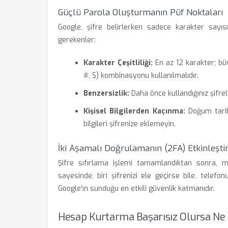
Güçlü Parola Oluşturmanın Püf Noktaları
Google, şifre belirlerken sadece karakter sayısı
gerekenler:
Karakter Çeşitliliği:
En az 12 karakter; büy
#, $) kombinasyonu kullanılmalıdır.
Benzersizlik:
Daha önce kullandığınız şifre
Kişisel Bilgilerden Kaçınma:
Doğum tarihi
bilgileri şifrenize eklemeyin.
İki Aşamalı Doğrulamanın (2FA) Etkinleşti
Şifre sıfırlama işlemi tamamlandıktan sonra, 
sayesinde, biri şifrenizi ele geçirse bile, tele
Google'ın sunduğu en etkili güvenlik katmanıdır.
Hesap Kurtarma Başarısız Olursa Ne 