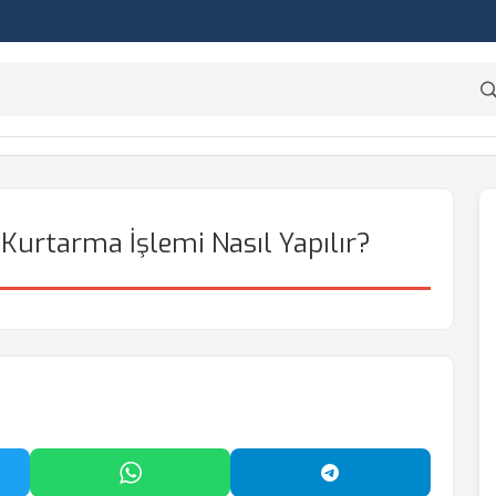
urtarma İşlemi Nasıl Yapılır?
'da Paylaş
WhatsApp'ta Paylaş
Telegram'da Payl