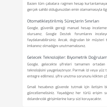
Bazen tüm çabalara rağmen hesap kurtarılamayabil
gerçek sahibi olduğunuzdan emin olamamasıyla ilgili
Otomatikleştirilmiş Süreçlerin Sınırları
Google, güvenlik gereği manuel hesap incelem
olursanız, Google Destek forumlarını inceley
faydalanabilirsiniz. Ancak, doğrudan bir müşteri
imkanınız olmadığını unutmamalısınız.
Gelecek Teknolojiler: Biyometrik Doğrula
Google, gelecekte şifreleri tamamen ortadan
teknolojisini yaygınlaştırıyor. Parmak izi veya yüz
entegre edilmesi, şifre unutma sorununu kökten çö
Gmail hesabınızı güvende tutmak için iletişim bil
güncellemelisiniz. Yaşadığınız her türlü erişi
dolandırıcılık girişimlerine karşı sizi koruyacaktır.