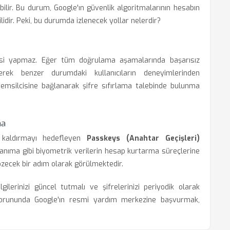
ir. Bu durum, Google'ın güvenlik algoritmalarının hesabın
dir. Peki, bu durumda izlenecek yollar nelerdir?
esi yapmaz. Eğer tüm doğrulama aşamalarında başarısız
erek benzer durumdaki kullanıcıların deneyimlerinden
 temsilcisine bağlanarak şifre sıfırlama talebinde bulunma
ma
 kaldırmayı hedefleyen
Passkeys (Anahtar Geçişleri)
 tanıma gibi biyometrik verilerin hesap kurtarma süreçlerine
zecek bir adım olarak görülmektedir.
gilerinizi güncel tutmalı ve şifrelerinizi periyodik olarak
m sorununda Google'ın resmi yardım merkezine başvurmak,