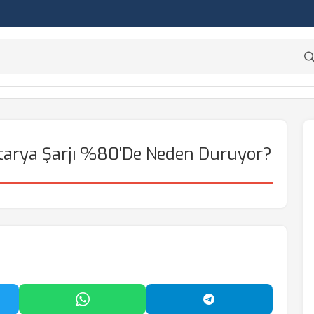
atarya Şarjı %80'de Neden Duruyor?
'da Paylaş
WhatsApp'ta Paylaş
Telegram'da Payl