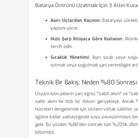
Batarya Ömrünü Uzatmak İçin 3 Altın Kura
Aşırı Uçlardan Kaçının:
Bataryayı sürekl
yapısını yorar.
Hızlı Şarjı İhtiyaca Göre Kullanın:
Mümkün
tercih edin.
Sıcaklık Yönetimi:
Aşırı sıcak veya soğu
ısıtmak veya soğutmak şarj verimliliğini artı
Teknik Bir Bakış: Neden %80 Sonrası
Lityum-iyon pillerin şarj eğrisi, "sabit akım" ve "
sabit akım ile hızlı bir dolum gerçekleşir. Anca
hücreleri dengelemek için sistem voltajı sabitler v
ağzına kadar yaklaştığında suyu yavaşlatmaya ben
gelir. Bu yüzden %80'den sonraki son %20'lik dili
bölümdür.