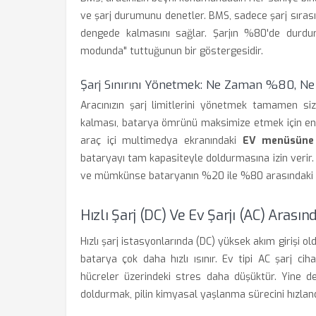
ve şarj durumunu denetler. BMS, sadece şarj sırası
dengede kalmasını sağlar. Şarjın %80'de durdu
modunda" tuttuğunun bir göstergesidir.
Şarj Sınırını Yönetmek: Ne Zaman %80, 
Aracınızın şarj limitlerini yönetmek tamamen sizi
kalması, batarya ömrünü maksimize etmek için en i
araç içi multimedya ekranındaki
EV menüsüne
bataryayı tam kapasiteyle doldurmasına izin verir
ve mümkünse bataryanın %20 ile %80 arasındaki id
Hızlı Şarj (DC) Ve Ev Şarjı (AC) Arasın
Hızlı şarj istasyonlarında (DC) yüksek akım girişi o
batarya çok daha hızlı ısınır. Ev tipi AC şarj cih
hücreler üzerindeki stres daha düşüktür. Yine d
doldurmak, pilin kimyasal yaşlanma sürecini hızlandı