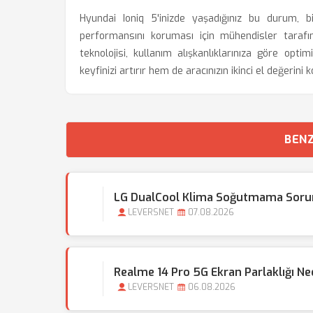
Hyundai Ioniq 5'inizde yaşadığınız bu durum, bir
performansını koruması için mühendisler tarafı
teknolojisi, kullanım alışkanlıklarınıza göre opt
keyfinizi artırır hem de aracınızın ikinci el değerini
BENZ
LG DualCool Klima Soğutmama Sorun
LEVERSNET
07.08.2026
Realme 14 Pro 5G Ekran Parlaklığı N
LEVERSNET
06.08.2026