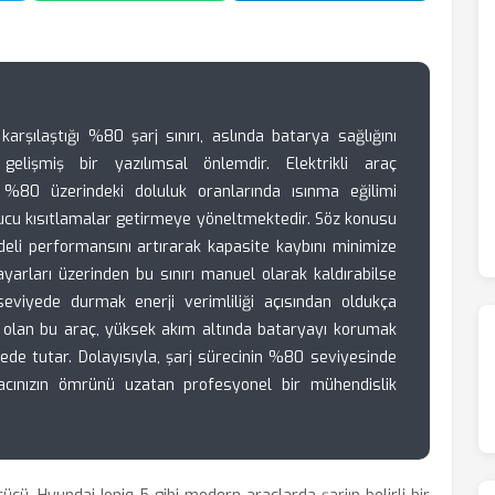
karşılaştığı %80 şarj sınırı, aslında batarya sağlığını
elişmiş bir yazılımsal önlemdir. Elektrikli araç
in %80 üzerindeki doluluk oranlarında ısınma eğilimi
yucu kısıtlamalar getirmeye yöneltmektedir. Söz konusu
deli performansını artırarak kapasite kaybını minimize
 ayarları üzerinden bu sınırı manuel olarak kaldırabilse
 seviyede durmak enerji verimliliği açısından oldukça
ip olan bu araç, yüksek akım altında bataryayı korumak
ede tutar. Dolayısıyla, şarj sürecinin %80 seviyesinde
racınızın ömrünü uzatan profesyonel bir mühendislik