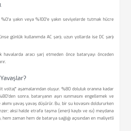
l
i %0'a yakın veya %100'e yakın seviyelerde tutmak hücre
se günlük kullanımda AC şarjı, uzun yollarda ise DC şarjı
k havalarda aracı şarj etmeden önce bataryayı önceden
rır.
 Yavaşlar?
sabit voltaj" aşamalarından oluşur. %80 doluluk oranına kadar
k %80'den sonra, bataryanın aşırı ısınmasını engellemek ve
e akımı yavaş yavaş düşürür. Bu, bir su kovasını doldururken
zer; aksi halde etrafa taşma (enerji kaybı ve ısı) meydana
m, hem zaman hem de batarya sağlığı açısından en maliyetli