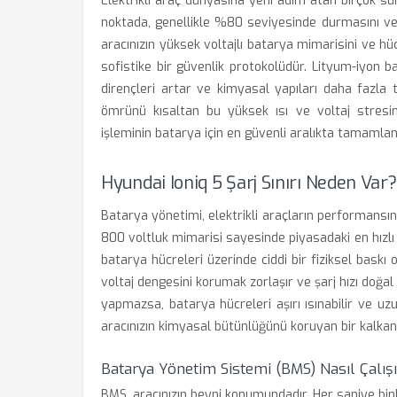
Elektrikli araç dünyasına yeni adım atan birçok sür
noktada, genellikle %80 seviyesinde durmasını ve
aracınızın yüksek voltajlı batarya mimarisini ve hüc
sofistike bir güvenlik protokolüdür. Lityum-iyon b
dirençleri artar ve kimyasal yapıları daha fazla 
ömrünü kısaltan bu yüksek ısı ve voltaj stresini
işleminin batarya için en güvenli aralıkta tamamlanm
Hyundai Ioniq 5 Şarj Sınırı Neden Var?
Batarya yönetimi, elektrikli araçların performansını
800 voltluk mimarisi sayesinde piyasadaki en hızlı 
batarya hücreleri üzerinde ciddi bir fiziksel baskı
voltaj dengesini korumak zorlaşır ve şarj hızı doğa
yapmazsa, batarya hücreleri aşırı ısınabilir ve uzu
aracınızın kimyasal bütünlüğünü koruyan bir kalkan
Batarya Yönetim Sistemi (BMS) Nasıl Çalışı
BMS, aracınızın beyni konumundadır. Her saniye binler