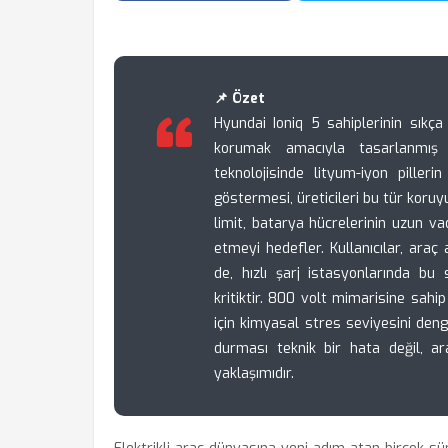
📌 Özet
Hyundai Ioniq 5 sahiplerinin sıkça 
korumak amacıyla tasarlanmış g
teknolojisinde lityum-iyon piller
göstermesi, üreticileri bu tür koru
limit, batarya hücrelerinin uzun va
etmeyi hedefler. Kullanıcılar, araç
de, hızlı şarj istasyonlarında bu
kritiktir. 800 volt mimarisine sah
için kimyasal stres seviyesini deng
durması teknik bir hata değil, a
yaklaşımıdır.