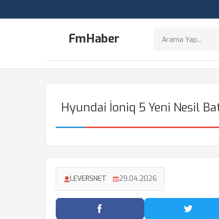
FmHaber
Hyundai İoniq 5 Yeni Nesil B
LEVERSNET
29.04.2026
Facebook'ta Paylaş
Twitter