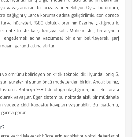
ücü, Hyundai Ioniq 5 gibi modern araçlarda şarjın belirli bir
ya yavaşlamasını bir arıza zannedebiliyor. Oysa bu durum,
re sağlığını yıllarca korumak adına geliştirilmiş, son derece
atarya hücreleri, %80 doluluk oranının üzerine çıktığında iç
termal stresle karşı karşıya kalır. Mühendisler, bataryanın
 engellemek adına yazılımsal bir sınır belirleyerek, şarj
asını garanti altına alırlar.
 ve ömrünü belirleyen en kritik teknolojidir. Hyundai Ioniq 5,
şarj sürelerini sunan öncü modellerden biridir. Ancak bu hız,
 oluşturur. Batarya %80 doluluğa ulaştığında, hücreler arası
l olarak yavaşlar. Eğer sistem bu noktada akıllı bir müdahale
n vadede ciddi kapasite kayıpları yaşanabilir. Bu kısıtlama,
 görevi görür.
r?
ce veriyi işleyerek hücrelerin sıcaklığını, voltaj değerlerini