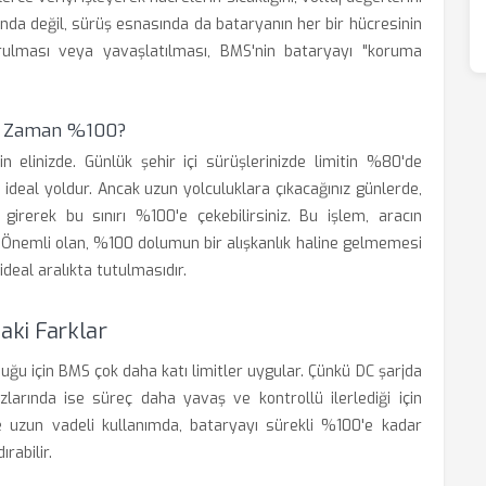
nda değil, sürüş esnasında da bataryanın her bir hücresinin
rulması veya yavaşlatılması, BMS'nin bataryayı "koruma
Ne Zaman %100?
n elinizde. Günlük şehir içi sürüşlerinizde limitin %80'de
deal yoldur. Ancak uzun yolculuklara çıkacağınız günlerde,
girerek bu sınırı %100'e çekebilirsiniz. Bu işlem, aracın
. Önemli olan, %100 dolumun bir alışkanlık haline gelmemesi
eal aralıkta tutulmasıdır.
daki Farklar
lduğu için BMS çok daha katı limitler uygular. Çünkü DC şarjda
azlarında ise süreç daha yavaş ve kontrollü ilerlediği için
e uzun vadeli kullanımda, bataryayı sürekli %100'e kadar
rabilir.