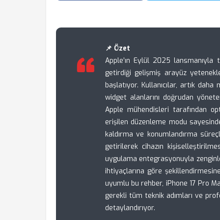
📌 Özet
Apple’ın Eylül 2025 lansmanıyla t
getirdiği gelişmiş arayüz yetenekle
başlatıyor. Kullanıcılar, artık daha
widget alanlarını doğrudan yöneter
Apple mühendisleri tarafından opt
erişilen düzenleme modu sayesinde
kaldırma ve konumlandırma süreçle
getirilerek cihazın kişiselleştiril
uygulama entegrasyonuyla zenginleşe
ihtiyaçlarına göre şekillendirmesin
uyumlu bu rehber, iPhone 17 Pro Max
gerekli tüm teknik adımları ve prof
detaylandırıyor.