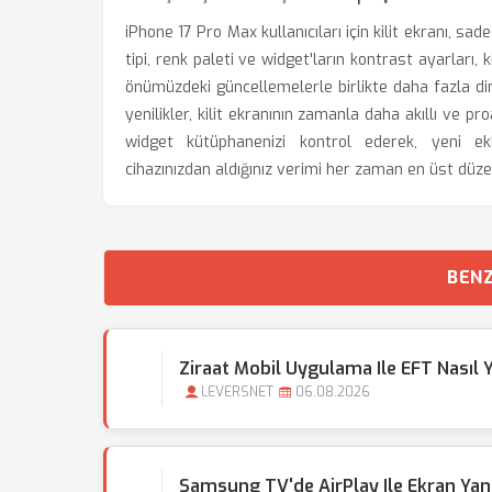
iPhone 17 Pro Max kullanıcıları için kilit ekranı, sad
tipi, renk paleti ve widget'ların kontrast ayarları, 
önümüzdeki güncellemelerle birlikte daha fazla d
yenilikler, kilit ekranının zamanla daha akıllı ve p
widget kütüphanenizi kontrol ederek, yeni ek
cihazınızdan aldığınız verimi her zaman en üst düze
BENZ
Ziraat Mobil Uygulama Ile EFT Nasıl
LEVERSNET
06.08.2026
Samsung TV'de AirPlay Ile Ekran Yans