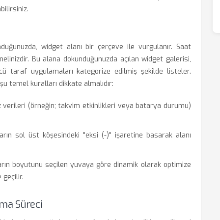
ilirsiniz.
duğunuzda, widget alanı bir çerçeve ile vurgulanır. Saat
panelinizdir. Bu alana dokunduğunuzda açılan widget galerisi,
 taraf uygulamaları kategorize edilmiş şekilde listeler.
u temel kuralları dikkate almalıdır:
verileri (örneğin; takvim etkinlikleri veya batarya durumu)
arın sol üst köşesindeki "eksi (-)" işaretine basarak alanı
arın boyutunu seçilen yuvaya göre dinamik olarak optimize
geçilir.
ma Süreci