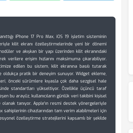
anıttığı iPhone 17 Pro Max, iOS 19 işletim sisteminin
riyle kilit ekranı özelleştirmelerinde yeni bir dönemi
 modüler ve akışkan bir yapı üzerinden kilit ekranındaki
ek verilere erişim hızlarını maksimuma çıkarabiliyor.
imize edilen bu sistem, kilit ekranına basılı tutarak
 oldukça pratik bir deneyim sunuyor. Widget ekleme,
ri, önceki sürümlere kıyasla çok daha sezgisel hale
mesinde standartları yükseltiyor. Özellikle üçüncü taraf
n bu arayüz, kullanıcıların günlük veri takibini kişisel
e olanak tanıyor. Apple'ın resmi destek yönergeleriyle
 sahiplerinin cihazlarından tam verim alabilmeleri için
esyonel özelleştirme stratejilerini kapsamlı bir şekilde