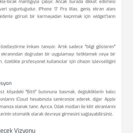
le-bırak mantığıyla çalışır. Ancak burada dikkat edilmesi
veri yoğunluğudur. iPhone 17 Pro Max, geniş ekran alanı
nedenle görsel bir karmaşadan kaçınmak için widget'ların
ı özelleştirme imkanı tanıyor. Artık sadece "bilgi gösteren"
lit ekranından doğrudan bir uygulamayı tetiklemek veya bir
llikle profesyonel kullanıcılar için cihazın işlevselliğini
asyon
öşedeki "Bitti" butonuna basmak, değişikliklerin kalıcı
yonlarını iCloud hesabınızla senkronize ederek, diğer Apple
anıza olanak tanır. Ayrıca, Odak modları ile kilit ekranlarını
tlerinin otomatik olarak devreye girmesini sağlayabilirsiniz.
lecek Vizyonu