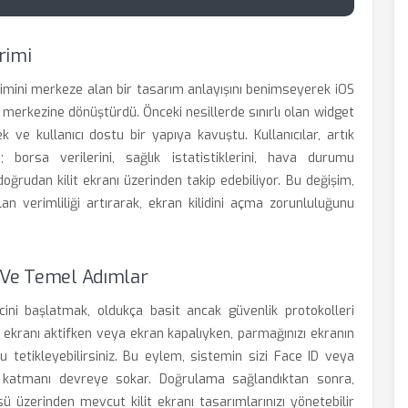
rimi
eyimini merkeze alan bir tasarım anlayışını benimseyerek iOS
ol merkezine dönüştürdü. Önceki nesillerde sınırlı olan widget
 ve kullanıcı dostu bir yapıya kavuştu. Kullanıcılar, artık
borsa verilerini, sağlık istatistiklerini, hava durumu
oğrudan kilit ekranı üzerinden takip edebiliyor. Bu değişim,
ulan verimliliği artırarak, ekran kilidini açma zorunluluğunu
ş Ve Temel Adımlar
ni başlatmak, oldukça basit ancak güvenlik protokolleri
it ekranı aktifken veya ekran kapalıyken, parmağınızı ekranın
 tetikleyebilirsiniz. Bu eylem, sistemin sizi Face ID veya
ir katmanı devreye sokar. Doğrulama sağlandıktan sonra,
ü üzerinden mevcut kilit ekranı tasarımlarınızı yönetebilir