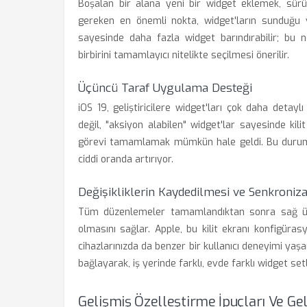
Boşalan bir alana yeni bir widget eklemek, sürük
gereken en önemli nokta, widget'ların sunduğu 
sayesinde daha fazla widget barındırabilir; bu 
birbirini tamamlayıcı nitelikte seçilmesi önerilir.
Üçüncü Taraf Uygulama Desteği
iOS 19, geliştiricilere widget'ları çok daha detayl
değil, "aksiyon alabilen" widget'lar sayesinde ki
görevi tamamlamak mümkün hale geldi. Bu durum, öze
ciddi oranda artırıyor.
Değişikliklerin Kaydedilmesi ve Senkroniz
Tüm düzenlemeler tamamlandıktan sonra sağ üst k
olmasını sağlar. Apple, bu kilit ekranı konfigüras
cihazlarınızda da benzer bir kullanıcı deneyimi yaşam
bağlayarak, iş yerinde farklı, evde farklı widget se
Gelişmiş Özelleştirme İpuçları Ve Ge