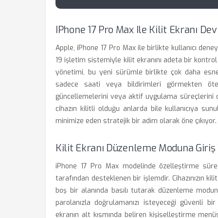
IPhone 17 Pro Max Ile Kilit Ekranı Dev
Apple, iPhone 17 Pro Max ile birlikte kullanıcı den
19 işletim sistemiyle kilit ekranını adeta bir kontr
yönetimi, bu yeni sürümle birlikte çok daha esnek
sadece saati veya bildirimleri görmekten öte; 
güncellemelerini veya aktif uygulama süreçlerini d
cihazın kilitli olduğu anlarda bile kullanıcıya sun
minimize eden stratejik bir adım olarak öne çıkıyor.
Kilit Ekranı Düzenleme Moduna Giri
iPhone 17 Pro Max modelinde özelleştirme süreci
tarafından desteklenen bir işlemdir. Cihazınızın kil
boş bir alanında basılı tutarak düzenleme modunu
parolanızla doğrulamanızı isteyeceği güvenli b
ekranın alt kısmında beliren kişiselleştirme menüs