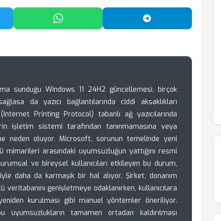
'da Paylaş
WhatsApp'ta Paylaş
Telegram'da Payl
nıma sunduğu Windows 11 24H2 güncellemesi, birçok
sağlasa da yazıcı bağlantılarında ciddi aksaklıkları
 (Internet Printing Protocol) tabanlı ağ yazıcılarında
erin işletim sistemi tarafından tanınmamasına veya
ne neden oluyor. Microsoft, sorunun temelinde yeni
cü mimarileri arasındaki uyumsuzluğun yattığını resmi
kurumsal ve bireysel kullanıcıları etkileyen bu durum,
ğiyle daha da karmaşık bir hal alıyor. Şirket, donanım
ücü veritabanını genişletmeye odaklanırken, kullanıcılara
eniden kurulması gibi manuel yöntemler öneriliyor.
bu uyumsuzlukların tamamen ortadan kaldırılması