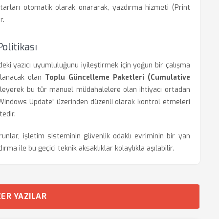
htarları otomatik olarak onararak, yazdırma hizmeti (Print
r.
olitikası
ki yazıcı uyumluluğunu iyileştirmek için yoğun bir çalışma
nlanacak olan
Toplu Güncelleme Paketleri (Cumulative
lleyerek bu tür manuel müdahalelere olan ihtiyacı ortadan
r > Windows Update" üzerinden düzenli olarak kontrol etmeleri
edir.
nlar, işletim sisteminin güvenlik odaklı evriminin bir yan
ma ile bu geçici teknik aksaklıklar kolaylıkla aşılabilir.
ER YAZILAR