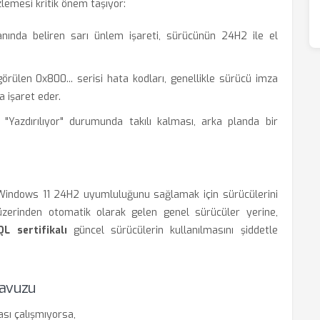
zlemesi kritik önem taşıyor:
anında beliren sarı ünlem işareti, sürücünün 24H2 ile el
rülen 0x800... serisi hata kodları, genellikle sürücü imza
 işaret eder.
"Yazdırılıyor" durumunda takılı kalması, arka planda bir
 Windows 11 24H2 uyumluluğunu sağlamak için sürücülerini
zerinden otomatik olarak gelen genel sürücüler yerine,
L sertifikalı
güncel sürücülerin kullanılmasını şiddetle
lavuzu
sı çalışmıyorsa,