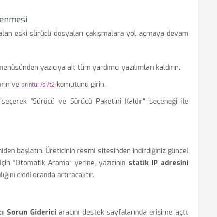
lenmesi
e kalan eski sürücü dosyaları çakışmalara yol açmaya devam
enüsünden yazıcıya ait tüm yardımcı yazılımları kaldırın.
ırın ve
komutunu girin.
printui /s /t2
i seçerek "Sürücü ve Sürücü Paketini Kaldır" seçeneği ile
iden başlatın. Üreticinin resmi sitesinden indirdiğiniz güncel
ı için "Otomatik Arama" yerine, yazıcının
statik IP adresini
ğını ciddi oranda artıracaktır.
cı Sorun Giderici
aracını destek sayfalarında erişime açtı.