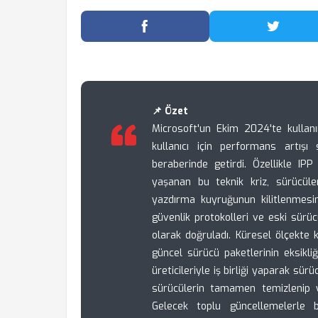
Facebook'ta Paylaş
Twitter
📌 Özet
Microsoft'un Ekim 2024'te kulla
kullanıcı için performans artışı 
beraberinde getirdi. Özellikle IPP
yaşanan bu teknik kriz, sürücül
yazdırma kuyruğunun kilitlenmesi
güvenlik protokolleri ve eski sürü
olarak doğruladı. Küresel ölçekte 
güncel sürücü paketlerinin eksikli
üreticileriyle iş birliği yaparak sür
sürücülerin tamamen temizlenip y
Gelecek toplu güncellemelerle 