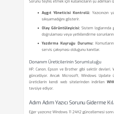
Sorunu teşhis etmek için kullanıcıların şu adımları i
Aygıt Yöneticisi Kontrolü:
Yazıcınızın y
sıkışamadığını gösterir.
Olay Görüntüleyicisi:
Sistem loglarında gö
doğrulaması veya yetkilendirme sorunlarına
Yazdırma Kuyruğu Durumu:
Komutların 
servis çakışması olduğunu kanıtlar.
Donanım Üreticilerinin Sorumluluğu
HP, Canon, Epson ve Brother gibi sektör devleri,
güncelliyor. Ancak Microsoft, Windows Update ü
üreticilerin kendi web sitelerinden indirilen
WHQ
tavsiye ediyor.
Adım Adım Yazıcı Sorunu Giderme Kı
Eğer yazıcınız Windows 11 24H2 güncellemesi sonra