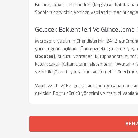
Bu araç, kayıt defterindeki (Registry) hatalı ana
Spooler) servisinin yeniden yapılandırılmasını sağla
Gelecek Beklentileri Ve Güncelleme P
Microsoft, yazılım mühendislerinin 24H2 sürümünde
yürüttüğünü açıkladı. Önümüzdeki günlerde yayı
Updates)
, sürücü veritabanı kütüphanesini günce
kaldıracaktır. Kullanıcıların, sistemlerini "Ayarla
ve kritik güvenlik yamalarını yüklemeleri önerilmekt
Windows 11 24H2 geçişi sırasında yaşanan bu soru
etkisidir. Doğru sürücü yönetimi ve manuel yapılandır
BENZ