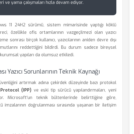
eri ve yama çalışmaları hızla devam ediyor.
dows 11 24H2 sürümü, sistem mimarisinde yaptığı köklü
reci, özellikle ofis ortamlarının vazgeçilmezi olan yazıcı
eme sonrası birçok kullanıcı, yazıcılarının aniden devre dışı
utlarını reddettiğini bildirdi. Bu durum sadece bireysel
n kurumsal yapıları da olumsuz etkiledi.
ı Yazıcı Sorunlarının Teknik Kaynağı
üvenliğini artırmak adına çekirdek düzeyinde bazı protokol
 Protocol (IPP)
ve eski tip sürücü yapılandırmaları, yeni
or. Microsoft'un teknik bültenlerinde belirttiğine göre,
ü imzalarının doğrulanması sırasında yaşanan bir iletişim