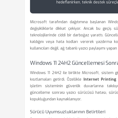
hedeflenirken, teknik destek süreçl
Microsoft tarafından dağıtımına başlanan Win
değişikliklerle dikkat çekiyor. Ancak bu geçiş sü
teknolojilerinde ciddi bir darboğaz yarattı. Güncell
kaldığını veya hata kodları vererek yazdırma kom
kullanıcıları değil, ağ tabanlı yazıcı paylaşımı yapa
Windows 11 24H2 Güncellemesi Sonras
Windows 11 24H2 ile birlikte Microsoft, sistem g
kısıtlamaları getirdi. Özellikle
Internet Printing
işletim sisteminin güvenlik duvarlarına takılıy
güncelleme sonrası yazıcı sürücüsü hatası, sürüc
kopukluğundan kaynaklanıyor.
Sürücü Uyumsuzluklarının Belirtileri