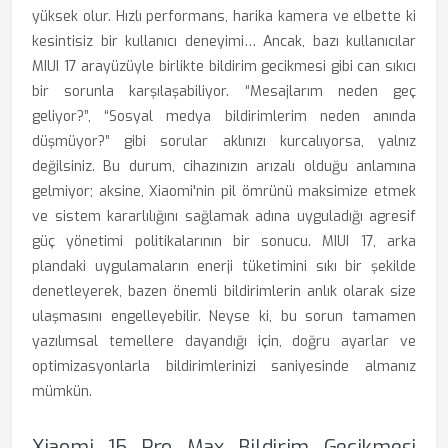
yüksek olur. Hızlı performans, harika kamera ve elbette ki
kesintisiz bir kullanıcı deneyimi… Ancak, bazı kullanıcılar
MIUI 17 arayüzüyle birlikte bildirim gecikmesi gibi can sıkıcı
bir sorunla karşılaşabiliyor. “Mesajlarım neden geç
geliyor?”, “Sosyal medya bildirimlerim neden anında
düşmüyor?” gibi sorular aklınızı kurcalıyorsa, yalnız
değilsiniz. Bu durum, cihazınızın arızalı olduğu anlamına
gelmiyor; aksine, Xiaomi'nin pil ömrünü maksimize etmek
ve sistem kararlılığını sağlamak adına uyguladığı agresif
güç yönetimi politikalarının bir sonucu. MIUI 17, arka
plandaki uygulamaların enerji tüketimini sıkı bir şekilde
denetleyerek, bazen önemli bildirimlerin anlık olarak size
ulaşmasını engelleyebilir. Neyse ki, bu sorun tamamen
yazılımsal temellere dayandığı için, doğru ayarlar ve
optimizasyonlarla bildirimlerinizi saniyesinde almanız
mümkün.
Xiaomi 15 Pro Max Bildirim Gecikmesi