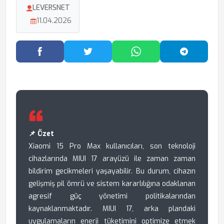
LEVERSNET
11.04.2026
Facebook'ta Paylaş
Twitter'da Paylaş
WhatsApp'ta Paylaş
Telegram
📌 Özet
Xiaomi 15 Pro Max kullanıcıları, son teknoloji
cihazlarında MIUI 17 arayüzü ile zaman zaman
bildirim gecikmeleri yaşayabilir. Bu durum, cihazın
gelişmiş pil ömrü ve sistem kararlılığına odaklanan
agresif güç yönetimi politikalarından
kaynaklanmaktadır. MIUI 17, arka plandaki
uygulamaların enerji tüketimini optimize etmek