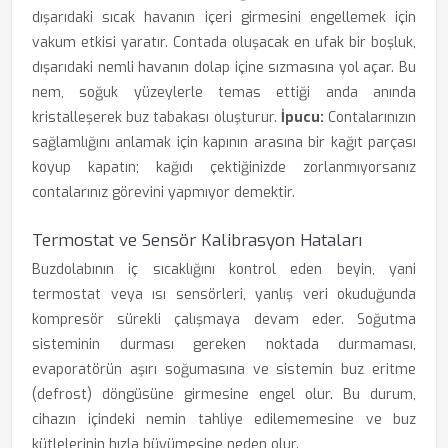
dışarıdaki sıcak havanın içeri girmesini engellemek için
vakum etkisi yaratır. Contada oluşacak en ufak bir boşluk,
dışarıdaki nemli havanın dolap içine sızmasına yol açar. Bu
nem, soğuk yüzeylerle temas ettiği anda anında
kristalleşerek buz tabakası oluşturur.
İpucu:
Contalarınızın
sağlamlığını anlamak için kapının arasına bir kağıt parçası
koyup kapatın; kağıdı çektiğinizde zorlanmıyorsanız
contalarınız görevini yapmıyor demektir.
Termostat ve Sensör Kalibrasyon Hataları
Buzdolabının iç sıcaklığını kontrol eden beyin, yani
termostat veya ısı sensörleri, yanlış veri okuduğunda
kompresör sürekli çalışmaya devam eder. Soğutma
sisteminin durması gereken noktada durmaması,
evaporatörün aşırı soğumasına ve sistemin buz eritme
(defrost) döngüsüne girmesine engel olur. Bu durum,
cihazın içindeki nemin tahliye edilememesine ve buz
kütlelerinin hızla büyümesine neden olur.