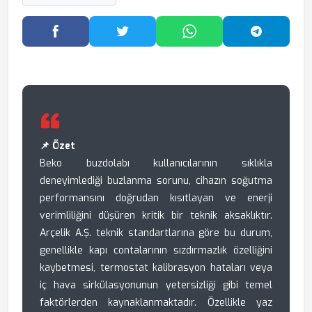
Facebook'ta Paylaş
Twitter'da Paylaş
WhatsApp'ta Paylaş
Telegram
📌 Özet
Beko buzdolabı kullanıcılarının sıklıkla
deneyimlediği buzlanma sorunu, cihazın soğutma
performansını doğrudan kısıtlayan ve enerji
verimliliğini düşüren kritik bir teknik aksaklıktır.
Arçelik A.Ş. teknik standartlarına göre bu durum,
genellikle kapı contalarının sızdırmazlık özelliğini
kaybetmesi, termostat kalibrasyon hataları veya
iç hava sirkülasyonunun yetersizliği gibi temel
faktörlerden kaynaklanmaktadır. Özellikle yaz